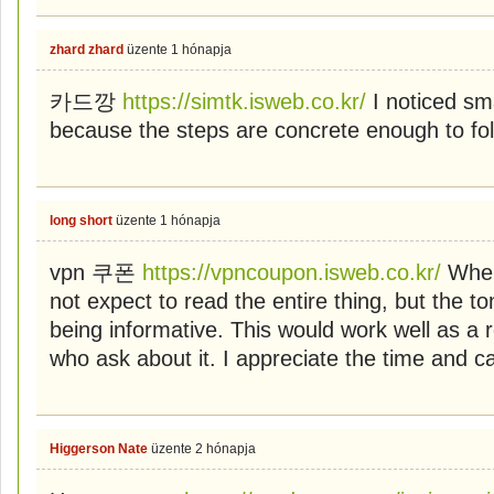
zhard zhard
üzente
1 hónapja
카드깡
https://simtk.isweb.co.kr/
I noticed sma
because the steps are concrete enough to foll
long short
üzente
1 hónapja
vpn 쿠폰
https://vpncoupon.isweb.co.kr/
When 
not expect to read the entire thing, but the ton
being informative. This would work well as a 
who ask about it. I appreciate the time and car
Higgerson Nate
üzente
2 hónapja