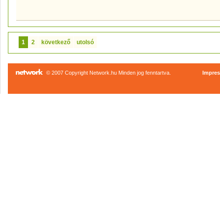
1
2
következő
utolsó
© 2007 Copyright Network.hu Minden jog fenntartva.
Impre