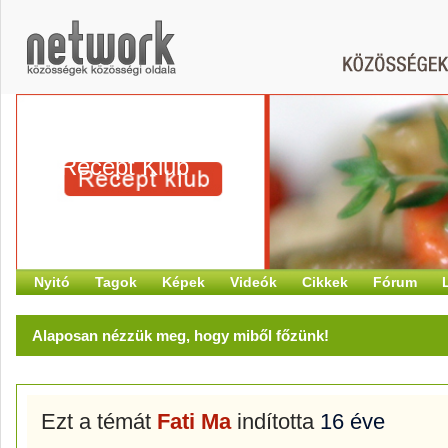
Recept Klub
Nyitó
Tagok
Képek
Videók
Cikkek
Fórum
Alaposan nézzük meg, hogy miből főzünk!
Ezt a témát
Fati Ma
indította
16 éve