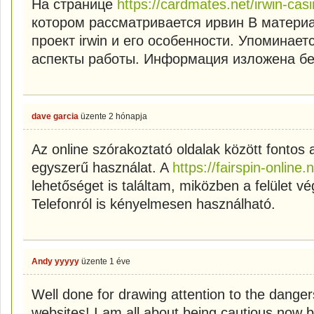
На странице
https://cardmates.net/irwin-cas
котором рассматривается ирвин В матери
проект irwin и его особенности. Упоминаетс
аспекты работы. Информация изложена бе
dave garcia
üzente
2 hónapja
Az online szórakoztató oldalak között fontos
egyszerű használat. A
https://fairspin-online.n
lehetőséget is találtam, miközben a felület vé
Telefonról is kényelmesen használható.
Andy yyyyy
üzente
1 éve
Well done for drawing attention to the danger
websites! I am all about being cautious now 