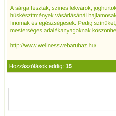
A sárga tészták, színes lekvárok, joghurto
húskészítmények vásárlásánál hajlamosak
finomak és egészségesek. Pedig színüket,
mesterséges adalékanyagoknak köszönhet
http://www.wellnesswebaruhaz.hu/
Hozzászólások eddig:
15
Új hozzászólás