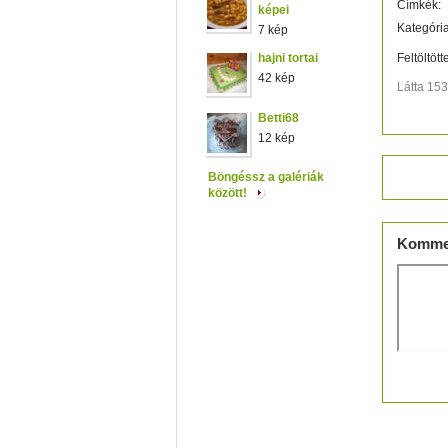
Címkék:
képei
Kategória
7 kép
hajni tortai
Feltöltött
42 kép
Látta 15
Betti68
12 kép
Értéke
Böngéssz a galériák
között!
Komme