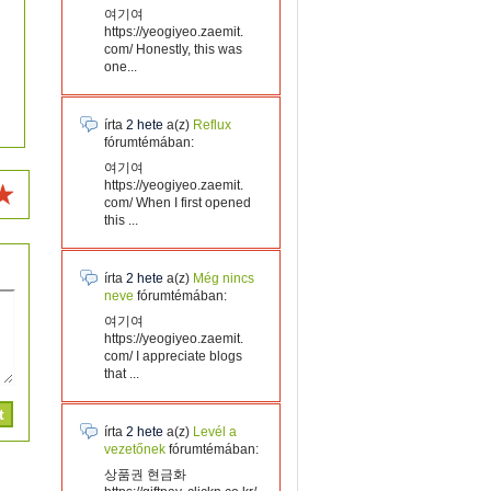
여기여
https://yeogiyeo.zaemit.
com/ Honestly, this was
one...
írta
2 hete
a(z)
Reflux
fórumtémában:
여기여
https://yeogiyeo.zaemit.
com/ When I first opened
this ...
írta
2 hete
a(z)
Még nincs
neve
fórumtémában:
여기여
https://yeogiyeo.zaemit.
com/ I appreciate blogs
that ...
írta
2 hete
a(z)
Levél a
vezetőnek
fórumtémában:
상품권 현금화