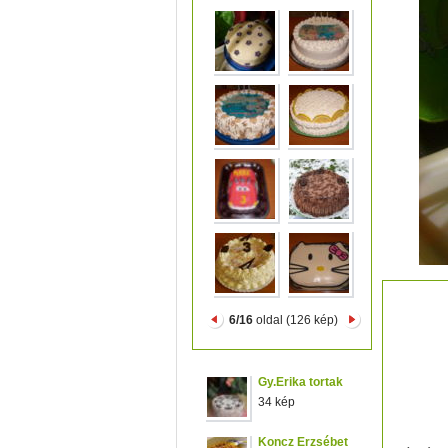
3&1-be
6/16
oldal (126 kép)
ananá
réteg:
csokis
főzött
Gy.Erika tortak
tészta
34 kép
Koncz Erzsébet