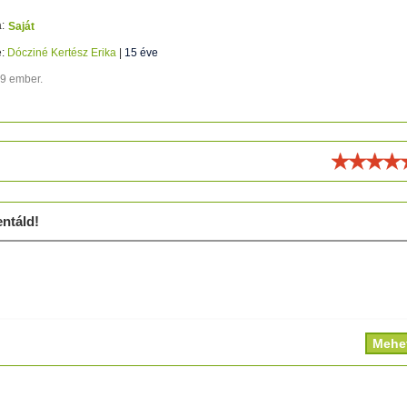
:
Saját
e:
Dócziné Kertész Erika
|
15 éve
39 ember.
ld!
ntáld!