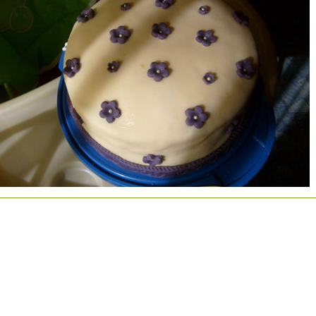
n torta.Felsőréteg:Tejszínes
szkrém,kókuszos piskóta.Másodi
Tejszínes málnakrém ,tojásfehérjés,reszelt
,mandulás tészta.Harmadik réteg:narancsos
 almakrém,vajas,olvasztott csokis,fahéjas
.Vanílikrém,Fondant