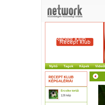
Recept Klub
Nyitó
Tagok
Képek
Videó
RECEPT KLUB
KÉPGALÉRIÁI
Ercsike tortái
126 kép