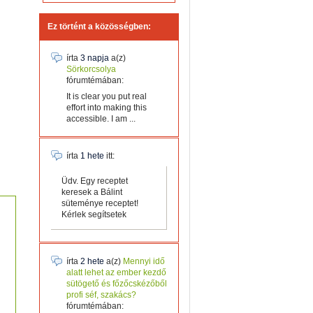
Ez történt a közösségben:
írta
3 napja
a(z)
Sörkorcsolya
fórumtémában:
It is clear you put real
effort into making this
accessible. I am ...
írta
1 hete
itt:
Üdv. Egy receptet
keresek a Bálint
süteménye receptet!
Kérlek segítsetek
írta
2 hete
a(z)
Mennyi idő
alatt lehet az ember kezdő
sütögető és főzőcskézőből
profi séf, szakács?
fórumtémában: