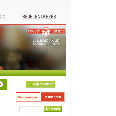
Kép feltöltése
Mindenben
Közösségben