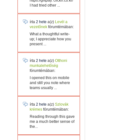
https://giftpay. clickn.co.kr/
I had tried other ...
írta
2 hete
a(z)
Levél a
vezetőnek
fórumtémában:
What a thoughtful write-
up; I appreciate how you
present ...
írta
2 hete
a(z)
Otthoni
munkalehetőség
fórumtémában:
I opened this on mobile
and still you note where
teams usually ...
írta
2 hete
a(z)
Szlovák
krémes
fórumtémában:
Reading through this gave
me a much better sense of
the...