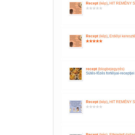
Recept
(kép)
,
HIT REMÉNY 
Recept
(kép)
,
Erdélyi keres
recept
(blogbejegyzés)
Sütés-főzés fortélyai-receptjei
Recept
(kép)
,
HIT REMÉNY 
Recept
(kép)
,
Elfelejtett dall