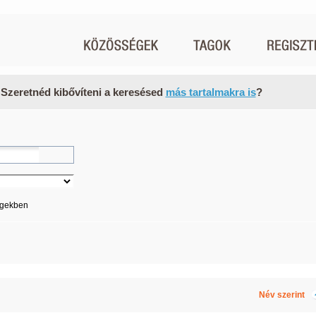
 Szeretnéd kibővíteni a keresésed
más tartalmakra is
?
égekben
Név szerint