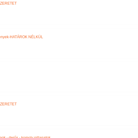
SZERETET
ztények-HATÁROK NÉLKÜL
SZERETET
amok - derűs - komoly pillanatok