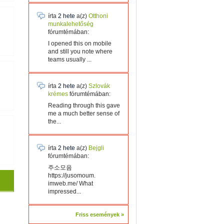
írta
2 hete
a(z)
Otthoni
munkalehetőség
fórumtémában:
I opened this on mobile
and still you note where
teams usually ...
írta
2 hete
a(z)
Szlovák
krémes
fórumtémában:
Reading through this gave
me a much better sense of
the...
írta
2 hete
a(z)
Bejgli
fórumtémában:
주소모음
https://jusomoum.
imweb.me/ What
impressed...
Friss események »