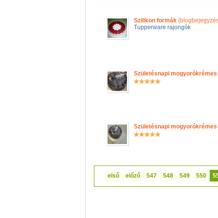
Szilikon formák
(blogbejegyzés
Tupperware rajongók
Születésnapi mogyorókrémes 
Születésnapi mogyorókrémes 
első
előző
547
548
549
550
5