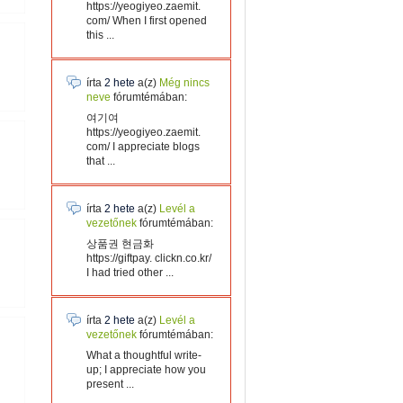
https://yeogiyeo.zaemit.
com/ When I first opened
this ...
írta
2 hete
a(z)
Még nincs
neve
fórumtémában:
여기여
https://yeogiyeo.zaemit.
com/ I appreciate blogs
that ...
írta
2 hete
a(z)
Levél a
vezetőnek
fórumtémában:
상품권 현금화
https://giftpay. clickn.co.kr/
I had tried other ...
írta
2 hete
a(z)
Levél a
vezetőnek
fórumtémában:
What a thoughtful write-
up; I appreciate how you
present ...