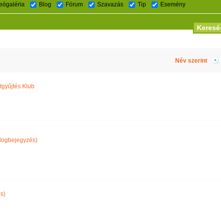
eógaléria
Blog
Fórum
Szavazás
Tip
Esemény
Név szerint
gyűjtés Klub
logbejegyzés)
s)