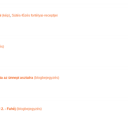
i
(kép)
,
Sütés-főzés fortélyai-receptjei
és)
ta az ünnepi asztalra
(blogbejegyzés)
2. - Fahéj
(blogbejegyzés)