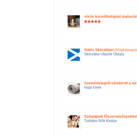
sörös korsó/bolognai makarón
Sütés Skóciában
(blogbejegyz
Skóciába Utazók Oldala
Szeméttelepről vándorolt a tor
Napi hírek
Szépüljünk fűszernövényekkel 
Tudatos Nők Klubja