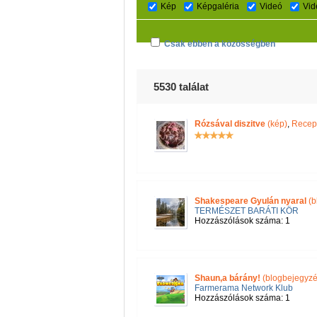
Kép
Képgaléria
Videó
Vid
Csak ebben a közösségben
5530 találat
Rózsával diszitve
(kép)
,
Recept
Shakespeare Gyulán nyaral
(b
TERMÉSZET BARÁTI KÖR
Hozzászólások száma: 1
Shaun,a bárány!
(blogbejegyzé
Farmerama Network Klub
Hozzászólások száma: 1