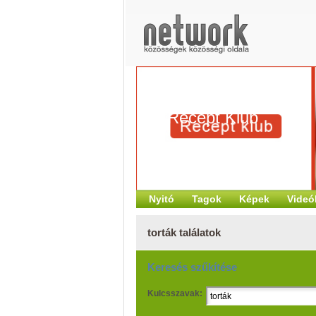
Recept Klub
Nyitó
Tagok
Képek
Videó
torták találatok
Keresés szűkítése
Kulcsszavak: