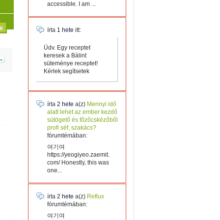
accessible. I am ...
írta
1 hete
itt:
Üdv. Egy receptet
keresek a Bálint
süteménye receptet!
Kérlek segítsetek
írta
2 hete
a(z)
Mennyi idő
alatt lehet az ember kezdő
sütögető és főzőcskézőből
profi séf, szakács?
fórumtémában:
여기여
https://yeogiyeo.zaemit.
com/ Honestly, this was
one...
írta
2 hete
a(z)
Reflux
fórumtémában:
여기여