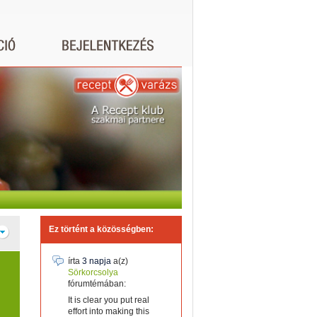
Ez történt a közösségben:
írta
3 napja
a(z)
Sörkorcsolya
fórumtémában:
It is clear you put real
effort into making this