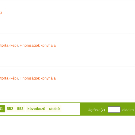
)
torta
(kép)
,
Finomságok konyhája
torta
(kép)
,
Finomságok konyhája
51
552
553
következő
utolsó
Ugrás a(z)
oldalra