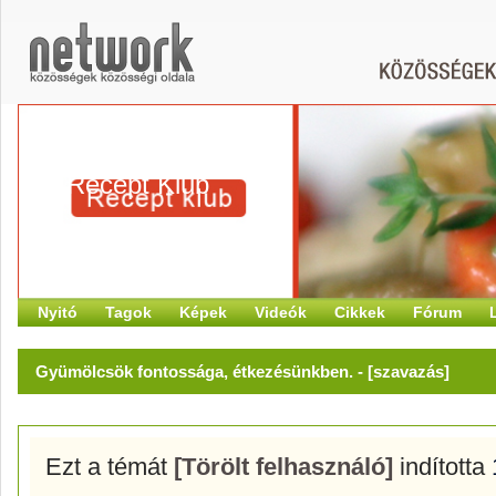
Recept Klub
Nyitó
Tagok
Képek
Videók
Cikkek
Fórum
Gyümölcsök fontossága, étkezésünkben.
- [szavazás]
Ezt a témát
[Törölt felhasználó]
indította