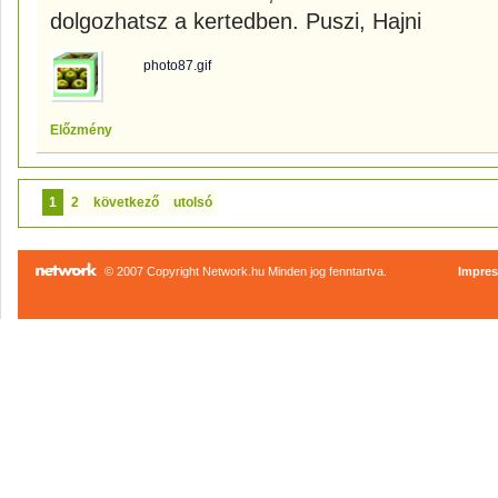
dolgozhatsz a kertedben. Puszi, Hajni
photo87.gif
Előzmény
1
2
következő
utolsó
© 2007 Copyright Network.hu Minden jog fenntartva.
Impre