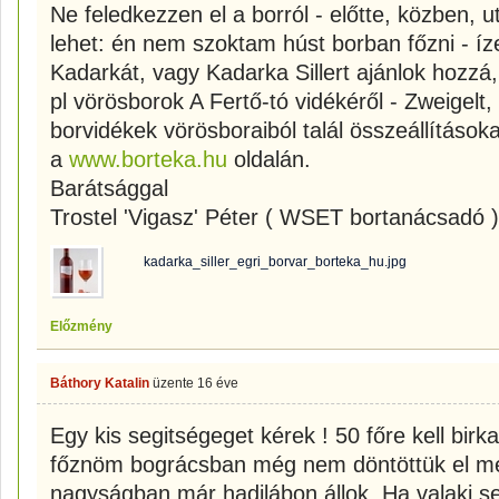
Ne feledkezzen el a borról - előtte, közben, ut
lehet: én nem szoktam húst borban főzni - ízes
Kadarkát, vagy Kadarka Sillert ajánlok hozzá
pl vörösborok A Fertő-tó vidékéről - Zweigelt
borvidékek vörösboraiból talál összeállítások
a
www.borteka.hu
oldalán.
Barátsággal
Trostel 'Vigasz' Péter ( WSET bortanácsadó )
kadarka_siller_egri_borvar_borteka_hu.jpg
Előzmény
Báthory Katalin
üzente
16 éve
Egy kis segitségeget kérek ! 50 főre kell birk
főznöm bográcsban még nem döntöttük el mely
nagyságban már hadilábon állok. Ha valaki s