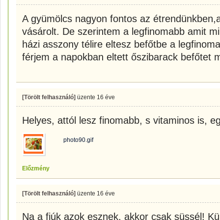
A gyümölcs nagyon fontos az étrendünkben,a
vásárolt. De szerintem a legfinomabb amit m
házi asszony télire eltesz befőtbe a legfinom
férjem a napokban eltett őszibarack befőtet
[Törölt felhasználó]
üzente
16 éve
Helyes, attól lesz finomabb, s vitaminos is, eg
photo90.gif
Előzmény
[Törölt felhasználó]
üzente
16 éve
Na a fiúk azok esznek, akkor csak süssél! K