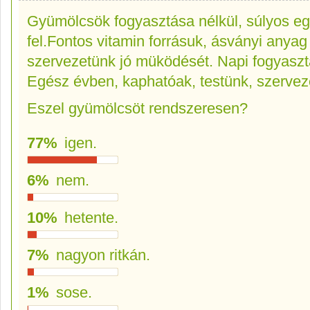
Gyümölcsök fogyasztása nélkül, súlyos e
fel.Fontos vitamin forrásuk, ásványi anyag 
szervezetünk jó müködését. Napi fogyasztás
Egész évben, kaphatóak, testünk, szerve
Eszel gyümölcsöt rendszeresen?
77%
igen.
6%
nem.
10%
hetente.
7%
nagyon ritkán.
1%
sose.