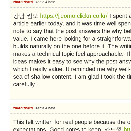
zhard zhard
üzente
4 hete
강남 쩜오
https://jjeomo.clickn.co.kr/
I spent a
article earlier today, and it was time well spe
note to say that the post answers the why beh
value. I came here looking for a straightfor
builds naturally on the one before it. The writ
makes a technical topic feel approachable. 
ideas makes it easy to see why the post ans
which I really value. It reminded me why well-w
sea of shallow content. I am glad I took the t
carefully.
zhard zhard
üzente
4 hete
This felt written for real people because the 
expectations. Good notes to keep. 카드깡
ht