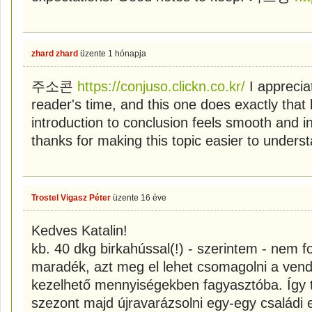
zhard zhard
üzente
1 hónapja
주소콘
https://conjuso.clickn.co.kr/
I apprecia
reader's time, and this one does exactly that
introduction to conclusion feels smooth and in
thanks for making this topic easier to unders
Trostel Vigasz Péter
üzente
16 éve
Kedves Katalin!
kb. 40 dkg birkahússal(!) - szerintem - nem f
maradék, azt meg el lehet csomagolni a ven
kezelhető mennyiségekben fagyasztóba. Így tu
szezont majd újravarázsolni egy-egy családi 