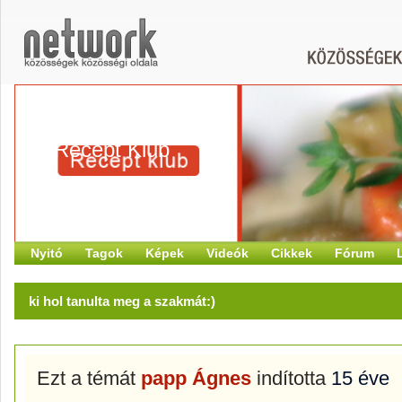
Recept Klub
Nyitó
Tagok
Képek
Videók
Cikkek
Fórum
ki hol tanulta meg a szakmát:)
Ezt a témát
papp Ágnes
indította
15 éve