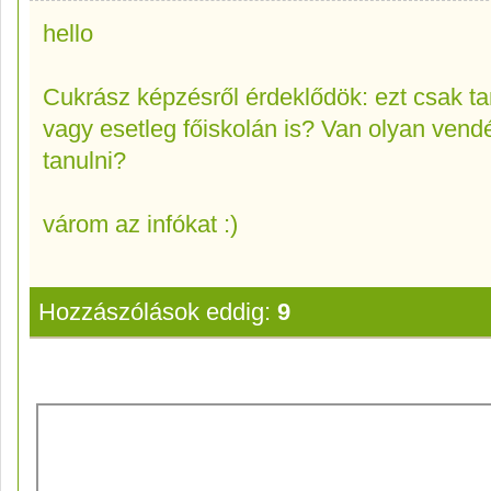
hello
Cukrász képzésről érdeklődök: ezt csak ta
vagy esetleg főiskolán is? Van olyan vendég
tanulni?
várom az infókat :)
Hozzászólások eddig:
9
Új hozzászólás