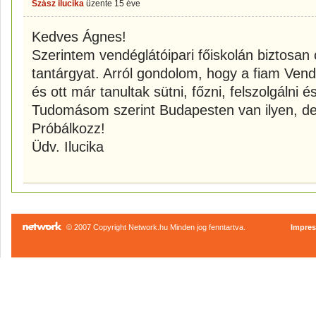
Szász ilucika
üzente
15 éve
Kedves Ágnes!
Szerintem vendéglátóipari főiskolán biztosan o
tantárgyat. Arról gondolom, hogy a fiam Vend
és ott már tanultak sütni, főzni, felszolgálni é
Tudomásom szerint Budapesten van ilyen, de
Próbálkozz!
Üdv. Ilucika
© 2007 Copyright Network.hu Minden jog fenntartva.
Impre