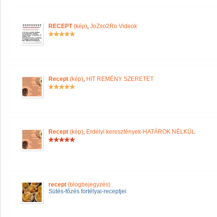
RECEPT
(kép)
,
JoZso2Ro Videok
Recept
(kép)
,
HIT REMÉNY SZERETET
Recept
(kép)
,
Erdélyi keresztények-HATÁROK NÉLKÜL
recept
(blogbejegyzés)
Sütés-főzés fortélyai-receptjei