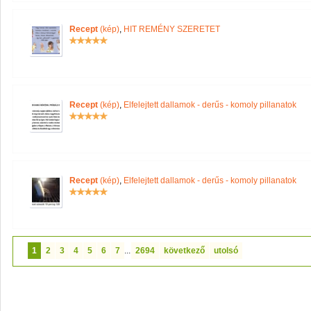
Recept
(kép)
,
HIT REMÉNY SZERETET
Recept
(kép)
,
Elfelejtett dallamok - derűs - komoly pillanatok
Recept
(kép)
,
Elfelejtett dallamok - derűs - komoly pillanatok
1
2
3
4
5
6
7
...
2694
következő
utolsó