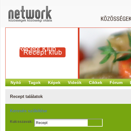
Recept Klub
Nyitó
Tagok
Képek
Videók
Cikkek
Fórum
Recept találatok
Keresés szűkítése
Kulcsszavak: