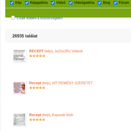
Kép
Képgaléria
Videó
Videógaléria
Blog
Fórum
Csak ebben a közösségben
26935 találat
RECEPT
(kép)
,
JoZso2Ro Videok
Recept
(kép)
,
HIT REMÉNY SZERETET
Recept
(kép)
,
Kapuvár klub