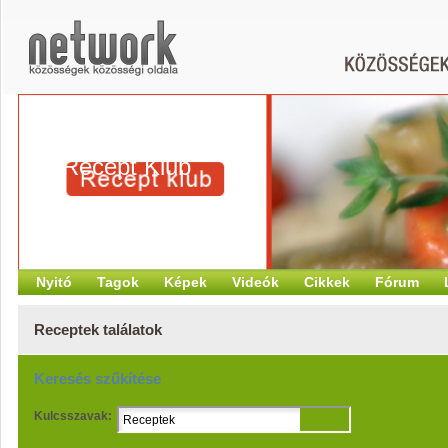
Recept Klub
Nyitó
Tagok
Képek
Videók
Cikkek
Fórum
Receptek találatok
Keresés szűkítése
Kulcsszavak: