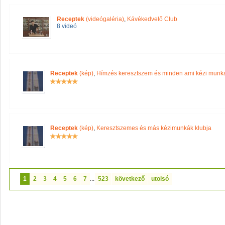
Receptek
(videógaléria)
,
Kávékedvelő Club
8 videó
Receptek
(kép)
,
Hímzés keresztszem és minden ami kézi munk
Receptek
(kép)
,
Keresztszemes és más kézimunkák klubja
1
2
3
4
5
6
7
...
523
következő
utolsó