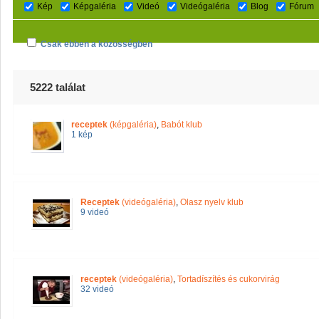
Kép
Képgaléria
Videó
Videógaléria
Blog
Fórum
Csak ebben a közösségben
5222 találat
receptek
(képgaléria)
,
Babót klub
1 kép
Receptek
(videógaléria)
,
Olasz nyelv klub
9 videó
receptek
(videógaléria)
,
Tortadíszítés és cukorvirág
32 videó