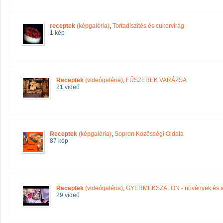
receptek
(képgaléria)
,
Tortadíszítés és cukorvirág
1 kép
Receptek
(videógaléria)
,
FŰSZEREK VARÁZSA
21 videó
Receptek
(képgaléria)
,
Sopron Közösségi Oldala
87 kép
Receptek
(videógaléria)
,
GYERMEKSZALON - növények és a 
29 videó