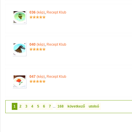
036
(kép)
,
Recept Klub
040
(kép)
,
Recept Klub
047
(kép)
,
Recept Klub
1
2
3
4
5
6
7
...
168
következő
utolsó