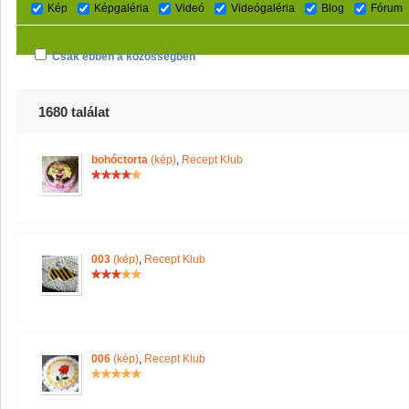
Kép
Képgaléria
Videó
Videógaléria
Blog
Fórum
Csak ebben a közösségben
1680 találat
bohóctorta
(kép)
,
Recept Klub
003
(kép)
,
Recept Klub
006
(kép)
,
Recept Klub