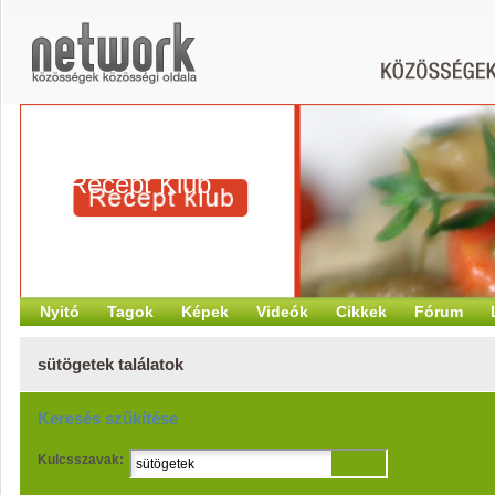
Recept Klub
Nyitó
Tagok
Képek
Videók
Cikkek
Fórum
sütögetek találatok
Keresés szűkítése
Kulcsszavak: