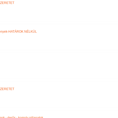
SZERETET
ztények-HATÁROK NÉLKÜL
SZERETET
amok - derűs - komoly pillanatok