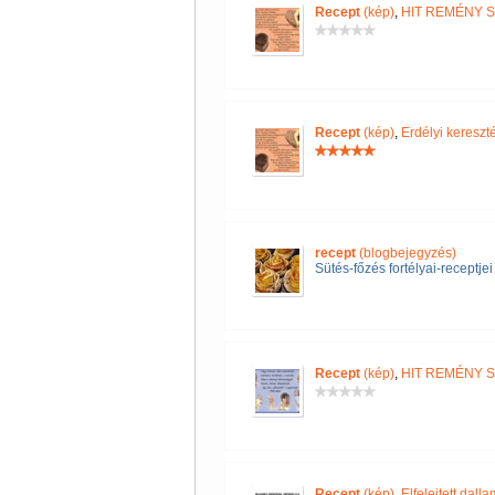
Recept
(kép)
,
HIT REMÉNY 
Recept
(kép)
,
Erdélyi keres
recept
(blogbejegyzés)
Sütés-főzés fortélyai-receptjei
Recept
(kép)
,
HIT REMÉNY 
Recept
(kép)
,
Elfelejtett dall