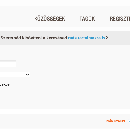
 Szeretnéd kibővíteni a keresésed
más tartalmakra is
?
égekben
Név szerint