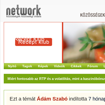
Recept Klub
Nyitó
Tagok
Képek
Videók
Cikkek
Fórum
Miért fontosabb az RTP és a volatilitás, mint a kaszinóbón
Ezt a témát
Ádám Szabó
indította
7 hóna