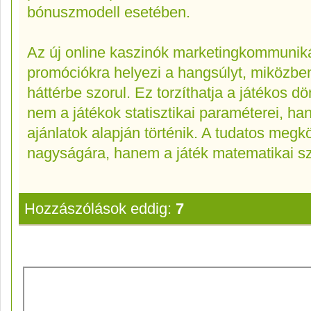
bónuszmodell esetében.
Az új online kaszinók marketingkommuniká
promóciókra helyezi a hangsúlyt, miközben
háttérbe szorul. Ez torzíthatja a játékos d
nem a játékok statisztikai paraméterei, ha
ajánlatok alapján történik. A tudatos meg
nagyságára, hanem a játék matematikai sz
Hozzászólások eddig:
7
Új hozzászólás