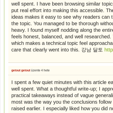
well spent. I have been browsing similar topics
put real effort into making this accessible. 
ideas makes it easy to see why readers can t
the topic. You managed to be thorough withou
heavy. I found myself nodding along the entir
feels honest, balanced, and well researched. 
which makes a technical topic feel approachab
care that clearly went into this. 강남 달토
htt
getout getout
üzente
4 hete
I spent a few quiet minutes with this article ea
well spent. What a thoughtful write-up; I appr
practical takeaways instead of vague genera
most was the way you the conclusions follow l
raised earlier. I especially liked how you did 