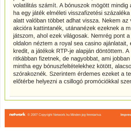
volatilitás számít. A bónuszok mögött mindig 
ha egy játék elméleti visszafizetési százalé
alatt valóban többet adhat vissza. Nekem az v
akcióra kattintanék, utánanézek ezeknek a m
játszom, ahol ezek világosak. Nemrég pont 
oldalon néztem a royal sea casino ajánlatait, 
kredit, a játékok RTP-je alapján döntöttem. A
ritkábban fizetnek, de nagyobbat, ami jobban 
mintha egy bónuszfeltételekhez kötött, alacso
szórakoznék. Szerintem érdemes ezeket a te
előtérbe helyezni a csillogó promóciókkal sz
© 2007 Copyright Network.hu Minden jog fenntartva.
Impre