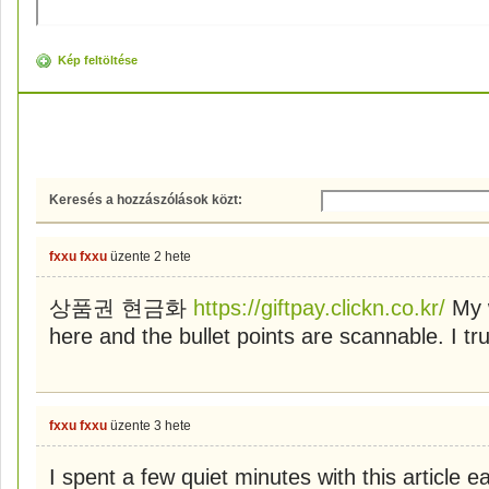
Kép feltöltése
Hozzászólások
Keresés a hozzászólások közt:
fxxu fxxu
üzente
2 hete
상품권 현금화
https://giftpay.clickn.co.kr/
My w
here and the bullet points are scannable. I tr
fxxu fxxu
üzente
3 hete
I spent a few quiet minutes with this article ea