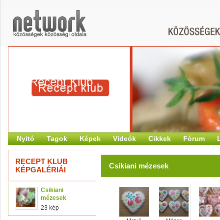
Recept Klub
Nyitó
Tagok
Képek
Videók
Cikkek
Fórum
RECEPT KLUB
Csikiani mézesek
KÉPGALÉRIÁI
Csikiani
mézesek
23 kép