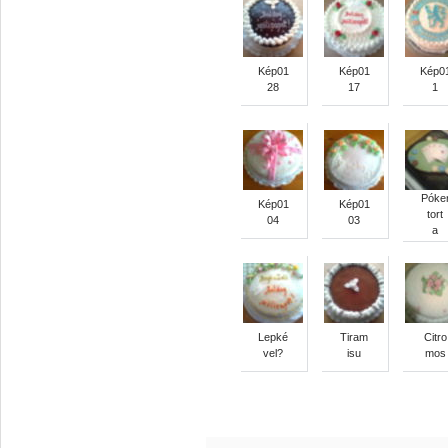
Kép01
Kép01
Kép0
28
17
1
Póke
Kép01
Kép01
tort
04
03
a
Lepké
Tiram
Citro
vel?
isu
mos