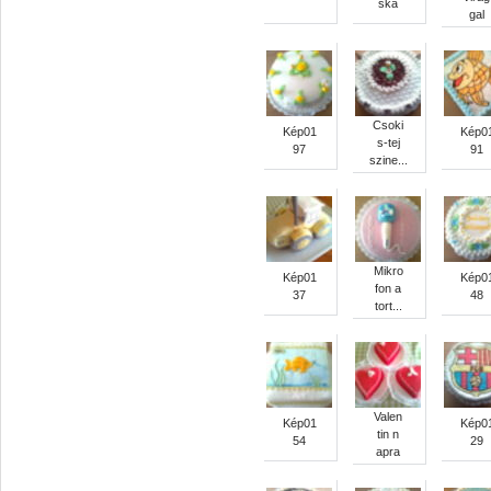
ska
gal
Csoki
Kép01
Kép0
s-tej
97
91
szine...
Mikro
Kép01
Kép0
fon a
37
48
tort...
Valen
Kép01
Kép0
tin n
54
29
apra