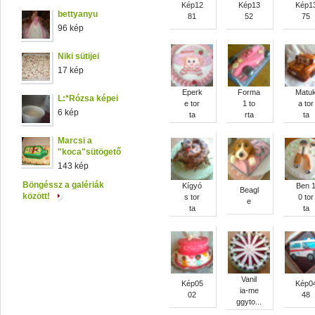
Kép12
Kép13
Kép1
bettyanyu
81
52
75
96 kép
Niki sütijei
17 kép
Eperk
Forma
Matu
L:*Rózsa képei
e tor
1 to
a tor
6 kép
ta
rta
ta
Marcsi a
"koca"sütögető
143 kép
Böngéssz a galériák
Kígyó
Ben 
Beagl
között!
s tor
0 tor
e
ta
ta
Vanil
Kép05
Kép0
ia-me
02
48
ggyto...