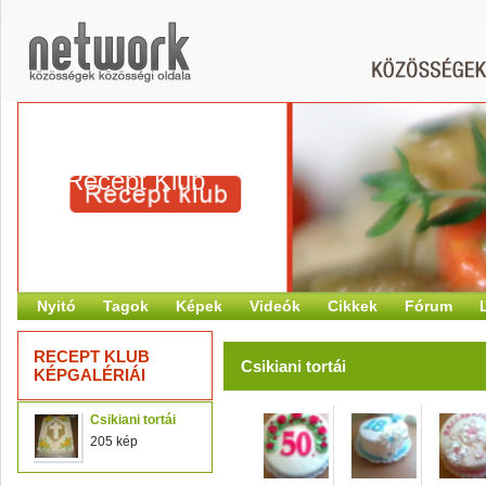
Recept Klub
Nyitó
Tagok
Képek
Videók
Cikkek
Fórum
RECEPT KLUB
Csikiani tortái
KÉPGALÉRIÁI
Csikiani tortái
205 kép