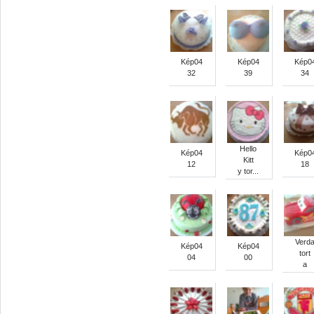
Kép04
Kép04
Kép0
32
39
34
Hello
Kép04
Kép0
Kitt
12
18
y tor...
Verd
Kép04
Kép04
tort
04
00
a