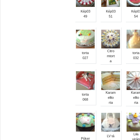
Kép03
Kép03
Kép0
49
51
54
Citro
torta
torta
mtort
027
032
a
Karam
Kara
torta
ellto
ellto
068
rta
rta
Lila
LV tá
Póker
virág