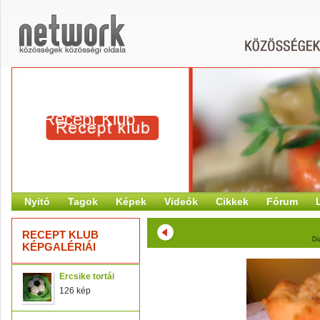
Recept Klub
Nyitó
Tagok
Képek
Videók
Cikkek
Fórum
RECEPT KLUB
Di
KÉPGALÉRIÁI
Ercsike tortái
126 kép