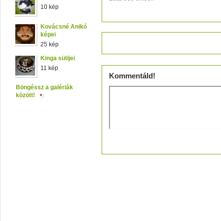
10 kép
Kovácsné Anikó
képei
Értékeld!
25 kép
Kinga sütijei
11 kép
Kommentáld!
Böngéssz a galériák
között!