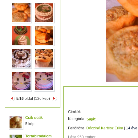
DIÓS KOSÁRKA
5/16
oldal (126 kép)
Címkék:
Csík sütik
Kategória:
Saját
5 kép
Feltöltötte:
Dócziné Kertész Erika
|
14 éve
Tortabirodalom
Látta 950 ember.