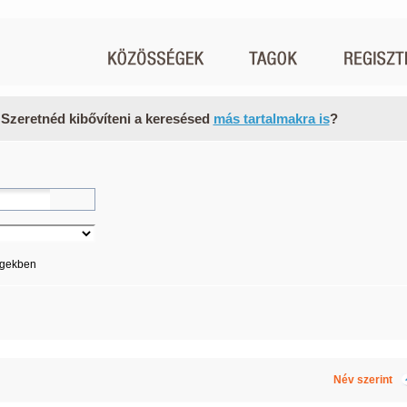
 Szeretnéd kibővíteni a keresésed
más tartalmakra is
?
égekben
Név szerint