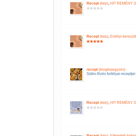
Recept
(kép)
,
HIT REMÉNY 
Recept
(kép)
,
Erdélyi keres
recept
(blogbejegyzés)
Sütés-főzés fortélyai-receptjei
Recept
(kép)
,
HIT REMÉNY 
Recept
(kép)
,
Elfelejtett dall