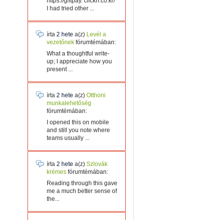
https://giftpay. clickn.co.kr/
I had tried other ...
írta
2 hete
a(z)
Levél a
vezetőnek
fórumtémában:
What a thoughtful write-
up; I appreciate how you
present ...
írta
2 hete
a(z)
Otthoni
munkalehetőség
fórumtémában:
I opened this on mobile
and still you note where
teams usually ...
írta
2 hete
a(z)
Szlovák
krémes
fórumtémában:
Reading through this gave
me a much better sense of
the...