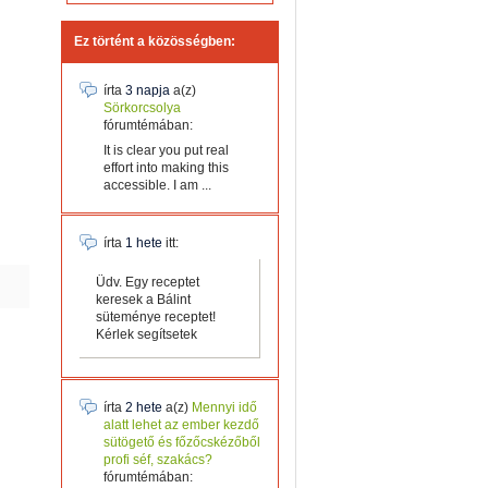
Ez történt a közösségben:
írta
3 napja
a(z)
Sörkorcsolya
fórumtémában:
It is clear you put real
effort into making this
accessible. I am ...
írta
1 hete
itt:
Üdv. Egy receptet
keresek a Bálint
süteménye receptet!
Kérlek segítsetek
írta
2 hete
a(z)
Mennyi idő
alatt lehet az ember kezdő
sütögető és főzőcskézőből
profi séf, szakács?
fórumtémában: