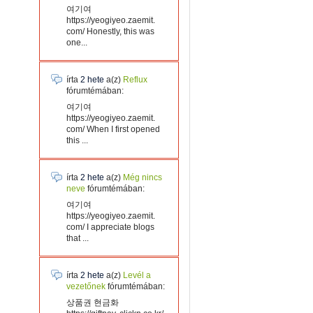
여기여
https://yeogiyeo.zaemit.
com/ Honestly, this was
one...
írta
2 hete
a(z)
Reflux
fórumtémában:
여기여
https://yeogiyeo.zaemit.
com/ When I first opened
this ...
írta
2 hete
a(z)
Még nincs
neve
fórumtémában:
여기여
https://yeogiyeo.zaemit.
com/ I appreciate blogs
that ...
írta
2 hete
a(z)
Levél a
vezetőnek
fórumtémában:
상품권 현금화