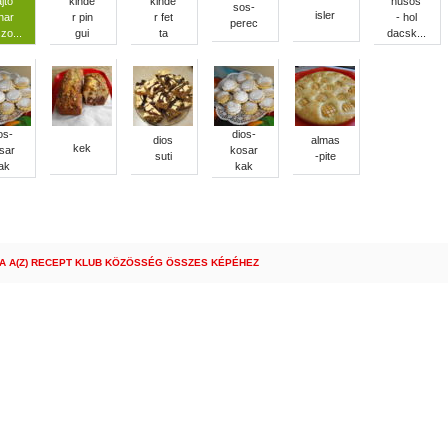
jto
kinde
kinde
husos
sos-
isler
har
r pin
r fet
- hol
perec
zo...
gui
ta
dacsk...
os-
dios-
dios
almas
kek
sar
kosar
suti
-pite
ak
kak
A A(Z) RECEPT KLUB KÖZÖSSÉG ÖSSZES KÉPÉHEZ