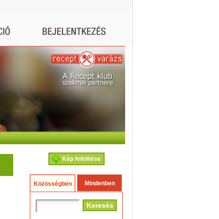
Kép feltöltése
Mindenben
Közösségben