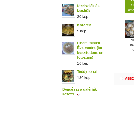
sa
s 
főznivalók és
oms
ízesítők
30 kép
Köretek
5 kép
di
Finom falatok
ko
Éva módra (én
k
készítettem, én
fotóztam)
16 kép
Teddy tortái
136 kép
VISSZ
Böngéssz a galériák
között!