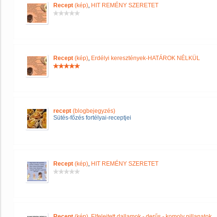
Recept
(kép)
,
HIT REMÉNY SZERETET
Recept
(kép)
,
Erdélyi keresztények-HATÁROK NÉLKÜL
recept
(blogbejegyzés)
Sütés-főzés fortélyai-receptjei
Recept
(kép)
,
HIT REMÉNY SZERETET
Recept
(kép)
,
Elfelejtett dallamok - derűs - komoly pillanatok