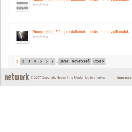
Recept
(kép)
,
Elfelejtett dallamok - derűs - komoly pillanatok
1
2
3
4
5
6
7
...
2694
következő
utolsó
© 2007 Copyright Network.hu Minden jog fenntartva.
Impress