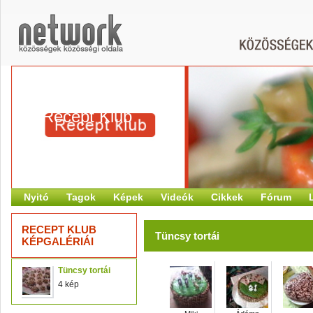
Recept Klub
Nyitó
Tagok
Képek
Videók
Cikkek
Fórum
RECEPT KLUB
Tüncsy tortái
KÉPGALÉRIÁI
Tüncsy tortái
4 kép