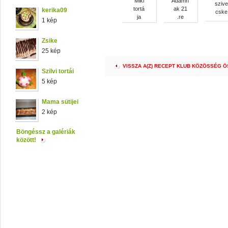
Miki
Ádámn
szive
tortá
ak 21
kerika09
cske
ja
.re
1 kép
Zsike
25 kép
VISSZA A(Z) RECEPT KLUB KÖZÖSSÉG 
Szilvi tortái
5 kép
Mama sütijei
2 kép
Böngéssz a galériák
között!