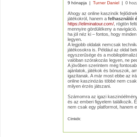
9 hónapja
|
Turner Daniel
|
0 hoz
Ahogy az online kaszinók fejlődne
játékokról, hanem a
felhasználói 
https://eliminatour.com/
, rögtön fel
mennyire gördülékeny a navigáció
ha jól néz ki – fontos, hogy minde
legyen.
A legjobb oldalak nemcsak technika
játékosokra is. Például az oldal b
egyszerűsége és a mobiloptimalizá
valóban szórakozás legyen, ne ped
A jövőben szerintem még fontosab
ajánlatok, játékok és bónuszok, am
igazítanak. A már most ebbe az irá
online kaszinózás többé nem csak 
milyen érzés játszani.
Számomra az igazi kaszinóélmény 
és az emberi figyelem találkozik. 
nem csak egy platformot, hanem eg
Címkék: