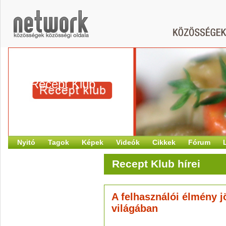
Recept Klub
Nyitó
Tagok
Képek
Videók
Cikkek
Fórum
Recept Klub hírei
A felhasználói élmény j
világában