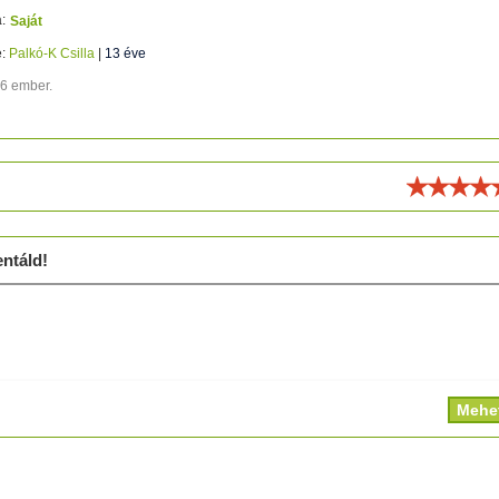
:
Saját
e:
Palkó-K Csilla
|
13 éve
66 ember.
ld!
ntáld!