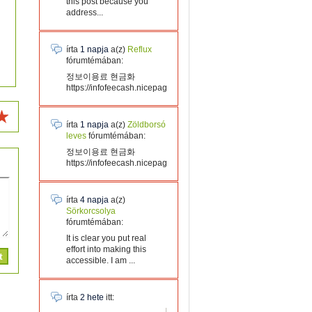
this post because you
address...
írta
1 napja
a(z)
Reflux
fórumtémában:
정보이용료 현금화
https://infofeecash.nicepage...
írta
1 napja
a(z)
Zöldborsó
leves
fórumtémában:
정보이용료 현금화
https://infofeecash.nicepage...
írta
4 napja
a(z)
Sörkorcsolya
fórumtémában:
It is clear you put real
effort into making this
accessible. I am ...
írta
2 hete
itt: