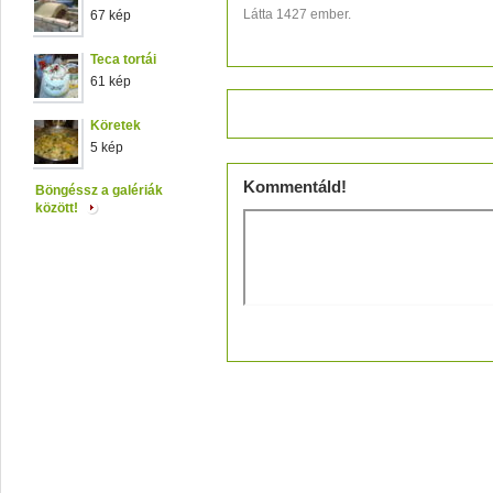
Látta 1427 ember.
67 kép
Teca tortái
61 kép
Értékeld!
Köretek
5 kép
Kommentáld!
Böngéssz a galériák
között!