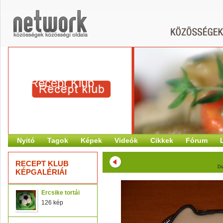
Recept Klub
Nyitó
Tagok
Képek
Videók
Cikkek
Fórum
RECEPT KLUB
Di
KÉPGALÉRIÁI
Ercsike tortái
126 kép