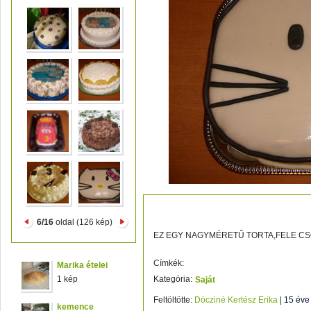
HELLÓ KITTI
6/16
oldal (126 kép)
EZ EGY NAGYMÉRETŰ TORTA,FELE CS
Címkék:
Marika ételei
1 kép
Kategória:
Saját
Feltöltötte:
Dócziné Kertész Erika
|
15 éve
kemence