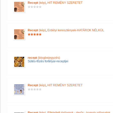
Recept
(kép)
,
HIT REMÉNY SZERETET
Recept
(kép)
,
Erdélyi keresztények-HATÁROK NÉLKÜL
recept
(blogbejegyzés)
Sütés-főzés fortélyai-receptjei
Recept
(kép)
,
HIT REMÉNY SZERETET
Recept
(kép)
,
Elfelejtett dallamok - derűs - komoly pillanatok