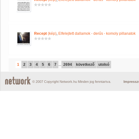
Recept
(kép)
,
Elfelejtett dallamok - derűs - komoly pillanatok
1
2
3
4
5
6
7
...
2694
következő
utolsó
© 2007 Copyright Network.hu Minden jog fenntartva.
Impress