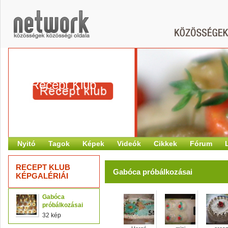
Recept Klub
Nyitó
Tagok
Képek
Videók
Cikkek
Fórum
RECEPT KLUB
Gabóca próbálkozásai
KÉPGALÉRIÁI
Gabóca
próbálkozásai
32 kép