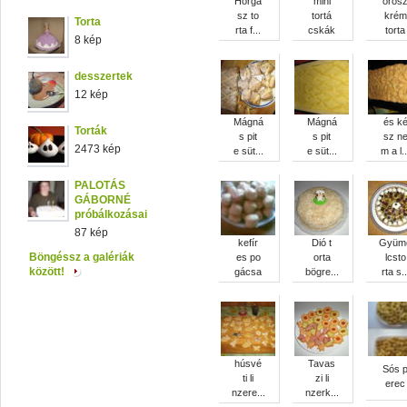
Horgá
mini
oros
sz to
tortá
krém
Torta
rta f...
cskák
torta
8 kép
desszertek
12 kép
Mágná
Mágná
és k
Torták
s pit
s pit
sz n
2473 kép
e süt...
e süt...
m a l..
PALOTÁS
GÁBORNÉ
próbálkozásai
87 kép
kefír
Dió t
Gyüm
Böngéssz a galériák
es po
orta
lcsto
között!
gácsa
bögre...
rta s..
húsvé
Tavas
Sós 
ti li
zi li
erec
nzere...
nzerk...