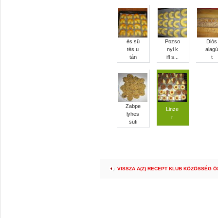
és sü
Pozso
Diós
tés u
nyi k
alagú
tán
ifl s...
t
Zabpe
Linze
lyhes
r
süti
VISSZA A(Z) RECEPT KLUB KÖZÖSSÉG 