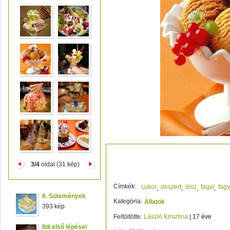
kehely
3/4
oldal (31 kép)
Címkék:
cukor
deszert
dísz
fagyi
fagy
8. Sütemények
Kategória:
Állatok
393 kép
Feltöltötte:
László Krisztina
|
17 éve
Ildi első lépései