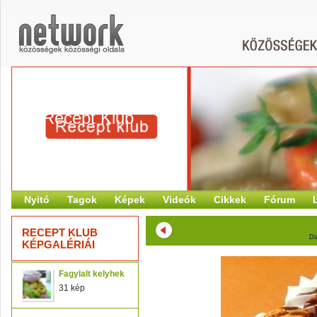
Recept Klub
Nyitó
Tagok
Képek
Videók
Cikkek
Fórum
RECEPT KLUB
Di
KÉPGALÉRIÁI
Fagylalt kelyhek
31 kép