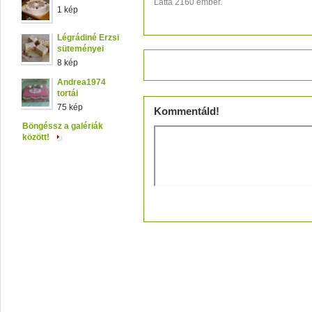
Látta 2160 ember.
1 kép
Légrádiné Erzsi
süteményei
8 kép
Értékeld!
Andrea1974
tortái
75 kép
Kommentáld!
Böngéssz a galériák
között!