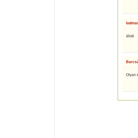
ludman
állati
Barcsá
Olyan 