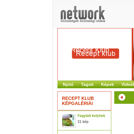
Recept Klub
Nyitó
Tagok
Képek
Videó
RECEPT KLUB
KÉPGALÉRIÁI
Fagylalt kelyhek
31 kép