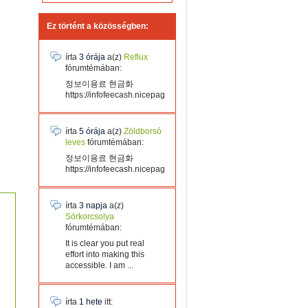
Ez történt a közösségben:
írta
3 órája
a(z)
Reflux
fórumtémában:
정보이용료 현금화
https://infofeecash.nicepage...
írta
5 órája
a(z)
Zöldborsó
leves
fórumtémában:
정보이용료 현금화
https://infofeecash.nicepage...
írta
3 napja
a(z)
Sörkorcsolya
fórumtémában:
It is clear you put real
effort into making this
accessible. I am ...
írta
1 hete
itt: