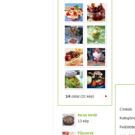
zöld iz
1/4
oldal (31 kép)
Címkék:
Incus tortái
Kategória
13 kép
Feltöltött
Fűszerek