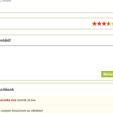
82 ember.
ld!
ntáld!
zólások
 aranka eva
üzente
16 éve
 szepen koszonom az otleteket