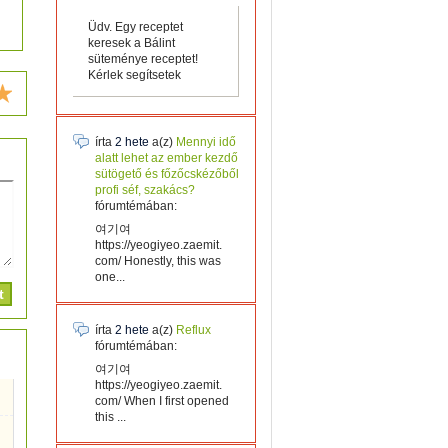
Üdv. Egy receptet
keresek a Bálint
süteménye receptet!
Kérlek segítsetek
írta
2 hete
a(z)
Mennyi idő
alatt lehet az ember kezdő
sütögető és főzőcskézőből
profi séf, szakács?
fórumtémában:
여기여
https://yeogiyeo.zaemit.
com/ Honestly, this was
one...
írta
2 hete
a(z)
Reflux
fórumtémában:
여기여
https://yeogiyeo.zaemit.
com/ When I first opened
this ...