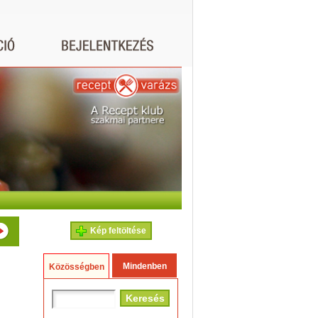
Kép feltöltése
Mindenben
Közösségben