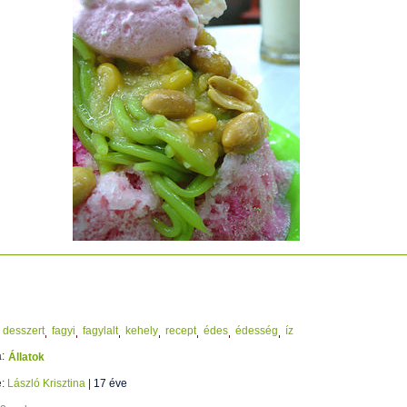
ével
desszert
fagyi
fagylalt
kehely
recept
édes
édesség
íz
:
Állatok
e:
László Krisztina
|
17 éve