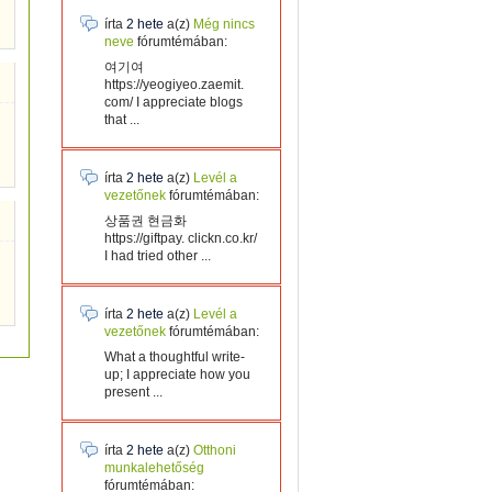
írta
2 hete
a(z)
Még nincs
neve
fórumtémában:
여기여
https://yeogiyeo.zaemit.
com/ I appreciate blogs
that ...
írta
2 hete
a(z)
Levél a
vezetőnek
fórumtémában:
상품권 현금화
https://giftpay. clickn.co.kr/
I had tried other ...
írta
2 hete
a(z)
Levél a
vezetőnek
fórumtémában:
What a thoughtful write-
up; I appreciate how you
present ...
írta
2 hete
a(z)
Otthoni
munkalehetőség
fórumtémában: