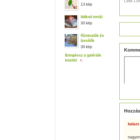
Látta 13
13 kép
ildikoó tortái
30 kép
Értéke
főznivalók és
ízesítők
30 kép
Komme
Böngéssz a galériák
között!
Hozzás
balazs
nagyon