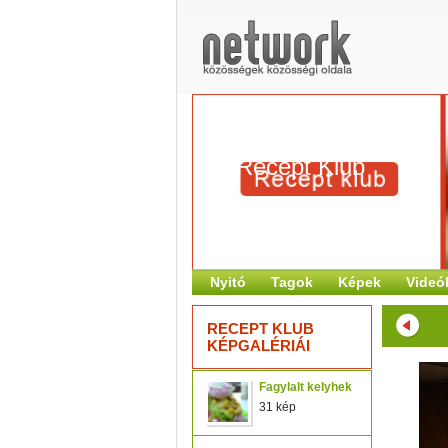
Recept Klub
Nyitó
Tagok
Képek
Videó
RECEPT KLUB
KÉPGALÉRIÁI
Fagylalt kelyhek
31 kép