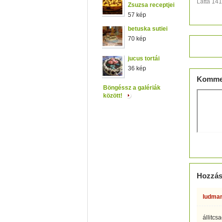
Látta 14
Zsuzsa receptjei
57 kép
betuska sutiei
70 kép
Értéke
jucus tortái
36 kép
Komme
Böngéssz a galériák
között!
Hozzás
ludman
állitcs