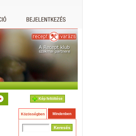
Kép feltöltése
Mindenben
Közösségben