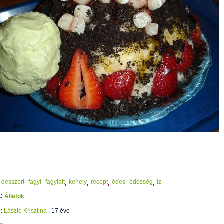
adag
desszert
fagyi
fagylalt
kehely
recept
édes
édesség
íz
:
Állatok
e:
László Krisztina
|
17 éve