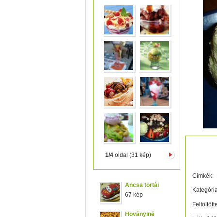
apró 
1/4
oldal (31 kép)
Címkék:
Ancsa tortái
Kategória
67 kép
Feltöltött
Hoványiné