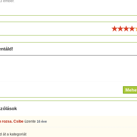
13 ember.
ld!
ntáld!
zólások
 rozsa. Csibe
üzente
16 éve
ad át a kategoriát