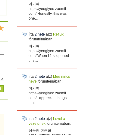
여기여
https://yeogiyeo.zaemit.
com/ Honestly, this was
one...
írta
2 hete
a(z)
Reflux
fórumtémában:
여기여
https://yeogiyeo.zaemit.
com/ When I first opened
this ...
írta
2 hete
a(z)
Még nincs
neve
fórumtémában:
여기여
https://yeogiyeo.zaemit.
com/ I appreciate blogs
that ...
írta
2 hete
a(z)
Levél a
vezetőnek
fórumtémában:
상품권 현금화