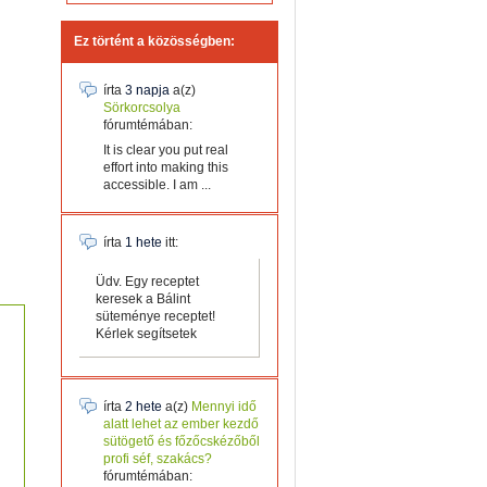
Ez történt a közösségben:
írta
3 napja
a(z)
Sörkorcsolya
fórumtémában:
It is clear you put real
effort into making this
accessible. I am ...
írta
1 hete
itt:
Üdv. Egy receptet
keresek a Bálint
süteménye receptet!
Kérlek segítsetek
írta
2 hete
a(z)
Mennyi idő
alatt lehet az ember kezdő
sütögető és főzőcskézőből
profi séf, szakács?
fórumtémában: