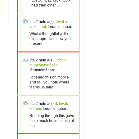
https://giftpay. clickn.co.kr/
I had tried other ...
írta
2 hete
a(z)
Levél a
vezetőnek
fórumtémában:
What a thoughtful write-
up; I appreciate how you
present ...
írta
2 hete
a(z)
Otthoni
munkalehetőség
fórumtémában:
I opened this on mobile
and still you note where
teams usually ...
írta
2 hete
a(z)
Szlovák
krémes
fórumtémában:
Reading through this gave
me a much better sense of
the...