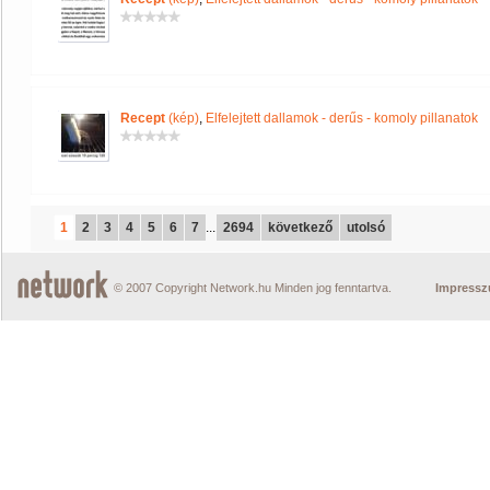
Recept
(kép)
,
Elfelejtett dallamok - derűs - komoly pillanatok
1
2
3
4
5
6
7
...
2694
következő
utolsó
© 2007 Copyright Network.hu Minden jog fenntartva.
Impress