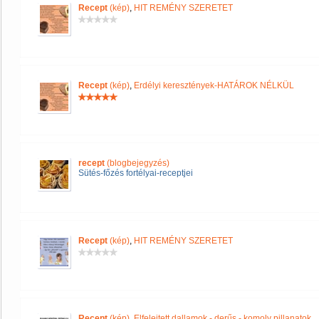
Recept
(kép)
,
HIT REMÉNY SZERETET
Recept
(kép)
,
Erdélyi keresztények-HATÁROK NÉLKÜL
recept
(blogbejegyzés)
Sütés-főzés fortélyai-receptjei
Recept
(kép)
,
HIT REMÉNY SZERETET
Recept
(kép)
,
Elfelejtett dallamok - derűs - komoly pillanatok