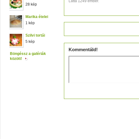
Látta 1249 ember.
28 kép
Marika ételei
1 kép
Értékeld!
Szilvi tortái
5 kép
Kommentáld!
Böngéssz a galériák
között!