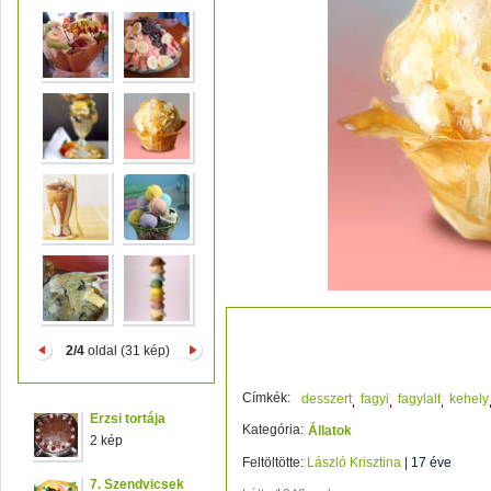
baklavás kehely
2/4
oldal (31 kép)
Címkék:
desszert
fagyi
fagylalt
kehely
Erzsi tortája
Kategória:
Állatok
2 kép
Feltöltötte:
László Krisztina
|
17 éve
7. Szendvicsek