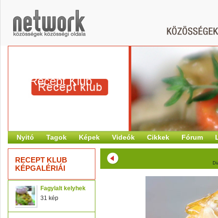
Recept Klub
Nyitó
Tagok
Képek
Videók
Cikkek
Fórum
RECEPT KLUB
Di
KÉPGALÉRIÁI
Fagylalt kelyhek
31 kép