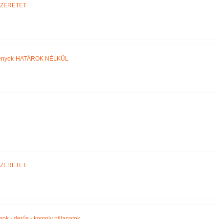
SZERETET
ztények-HATÁROK NÉLKÜL
SZERETET
amok - derűs - komoly pillanatok