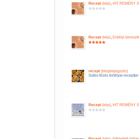
Recept
(kép)
,
HIT REMÉNY 
Recept
(kép)
,
Erdélyi keres
recept
(blogbejegyzés)
Sütés-főzés fortélyai-receptjei
Recept
(kép)
,
HIT REMÉNY 
Recept
(kép)
,
Elfelejtett dall