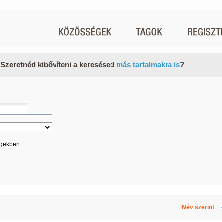
 Szeretnéd kibővíteni a keresésed
más tartalmakra is
?
égekben
Név szerint