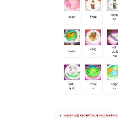
pezs
kalap
őzike
ős
női f
virág
lovas
elsőt
os
est
kisku
őziké
horg
tyák
s
sz
VISSZA A(Z) RECEPT KLUB KÖZÖSSÉG 