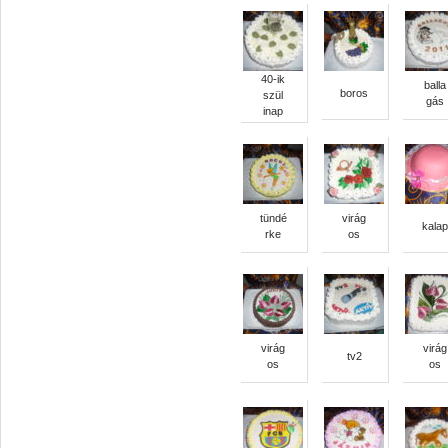
40-ik
balla
boros
szül
gás
inap
tündé
virág
kalap
rke
os
virág
virág
tv2
os
os