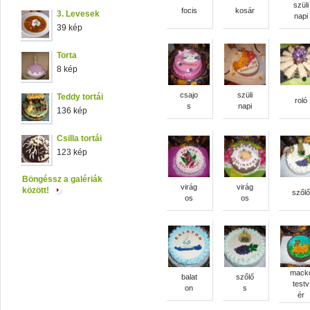
szüli
focis
kosár
3. Levesek
napi
39 kép
Torta
8 kép
csajo
szüli
Teddy tortái
roló
s
napi
136 kép
Csilla tortái
123 kép
Böngéssz a galériák
virág
virág
között!
szőlő
os
os
mack
balat
szőlő
testv
on
s
ér