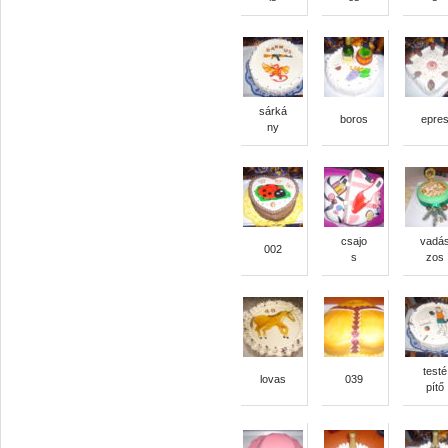
sárká
boros
epre
ny
csajo
vadá
002
s
zos
testé
lovas
039
pítő