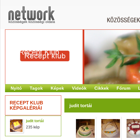
Recept Klub
Nyitó
Tagok
Képek
Videók
Cikkek
Fórum
RECEPT KLUB
judit tortái
KÉPGALÉRIÁI
judit tortái
235 kép