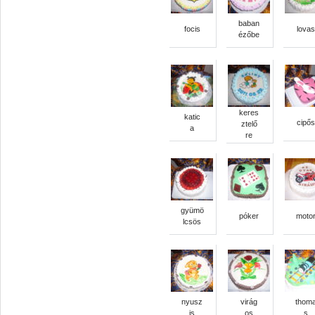
baban
focis
lovas
ézőbe
keres
katic
cipős
ztelő
a
re
gyümö
póker
moto
lcsös
nyusz
virág
thom
is
os
s