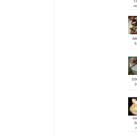
F
n
IM
5
DS
2
es
ői
r