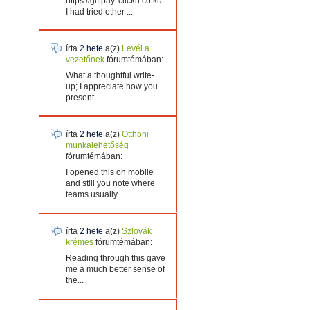
https://giftpay. clickn.co.kr/
I had tried other ...
írta
2 hete
a(z)
Levél a
vezetőnek
fórumtémában:
What a thoughtful write-
up; I appreciate how you
present ...
írta
2 hete
a(z)
Otthoni
munkalehetőség
fórumtémában:
I opened this on mobile
and still you note where
teams usually ...
írta
2 hete
a(z)
Szlovák
krémes
fórumtémában:
Reading through this gave
me a much better sense of
the...