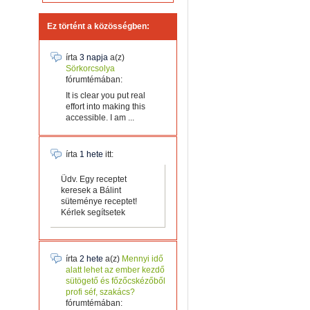
Ez történt a közösségben:
írta
3 napja
a(z)
Sörkorcsolya
fórumtémában:
It is clear you put real
effort into making this
accessible. I am ...
írta
1 hete
itt:
Üdv. Egy receptet
keresek a Bálint
süteménye receptet!
Kérlek segítsetek
írta
2 hete
a(z)
Mennyi idő
alatt lehet az ember kezdő
sütögető és főzőcskézőből
profi séf, szakács?
fórumtémában: