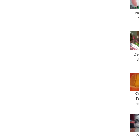
ba
DS
3
Kó
F
n
Kó