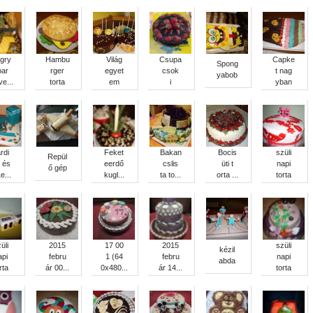
gry
Hambu
Világ
Csupa
Capke
Spong
oar
rger
egyet
csok
t nag
yabob
ve...
torta
em
i
yban
rdi
Feket
Bakan
Bocis
szüli
Repül
 és
eerdő
cslis
üti t
napi
ő gép
e...
kugl...
ta to...
orta ...
torta
üli
2015
17 00
2015
szüli
kézil
api
febru
1 (64
febru
napi
abda
rta
ár 00...
0x480...
ár 14...
torta