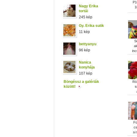
P1
Nagy Erika
1
tortái
245 kép
Gy. Erika sutik
11 kép
Sü
bettyanyu
al
96 kép
inc
Nanica
konyhája
107 kép
Böngéssz a galériák
Ró
között!
t
Fü
c
si 