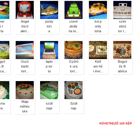
ner
Angel
ponty
cseré
koi p
szint
e t
ina b
tort
pkály
onty
etizá
rta
aleri...
a
ha to...
torta
tor t...
gyó
Úszó
lapto
Gyűrű
Kisfi
Bogyó
s B
barbi
p tor
k ura
am hé
és B
ca...
tort...
ta
tort...
t éve...
abóca
Maja
vna
szüli
Szüli
méhec
ra
napi
nap
ske
KÖVETKEZŐ 100 KÉP