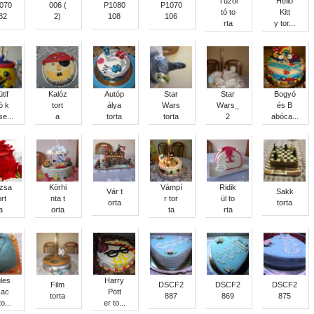
Tűzol
Helló
070
006 (
P1080
P1070
tó to
Kitt
82
2)
108
106
rta
y tor...
tif
Kalóz
Autóp
Star
Star
Bogyó
ó k
tort
álya
Wars
Wars_
és B
se...
a
torta
torta
2
abóca...
zsa
Körhi
Vámpí
Ridik
Vár t
Sakk
ort
nta t
r tor
ül to
orta
torta
a
orta
ta
rta
les
Harry
Film
DSCF2
DSCF2
DSCF2
sac
Pott
torta
887
869
875
to...
er to...