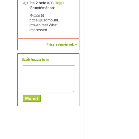
írta
2 hete
a(z)
Bejgli
fórumtémában:
주소모음
https://jusomoum.
imweb.me/ What
impressed...
Friss események »
Szólj hozzá te is!