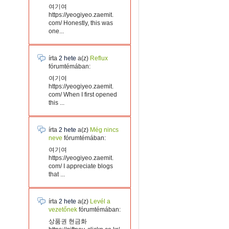
여기여
https://yeogiyeo.zaemit.
com/ Honestly, this was
one...
írta
2 hete
a(z)
Reflux
fórumtémában:
여기여
https://yeogiyeo.zaemit.
com/ When I first opened
this ...
írta
2 hete
a(z)
Még nincs
neve
fórumtémában:
여기여
https://yeogiyeo.zaemit.
com/ I appreciate blogs
that ...
írta
2 hete
a(z)
Levél a
vezetőnek
fórumtémában:
상품권 현금화