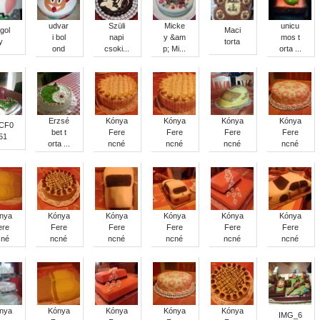
udvar
Szüli
Micke
unicu
gol
Maci
i bol
napi
y &am
mos t
y
torta
ond
csoki...
p; Mi...
orta ...
Erzsé
Kónya
Kónya
Kónya
Kónya
CF0
bet t
Fere
Fere
Fere
Fere
51
orta ...
ncné
ncné
ncné
ncné
nya
Kónya
Kónya
Kónya
Kónya
Kónya
ere
Fere
Fere
Fere
Fere
Fere
cné
ncné
ncné
ncné
ncné
ncné
nya
Kónya
Kónya
Kónya
Kónya
IMG_6