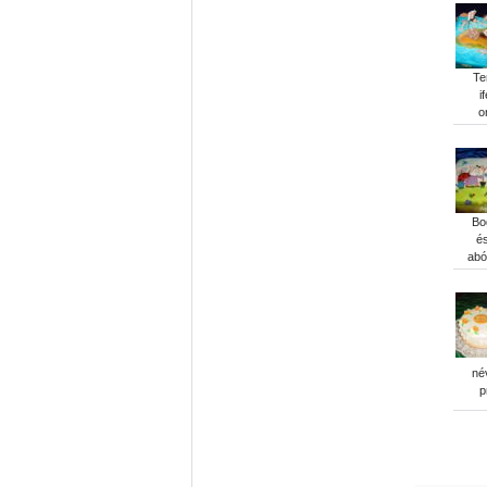
Te
if
o
Bo
é
abó
né
p