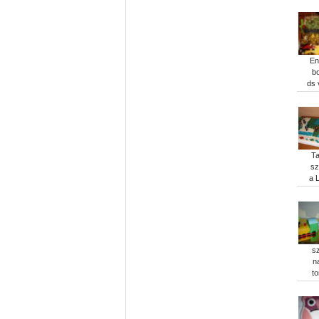
En
b
ds 
Ta
sz
a L
sz
n
to