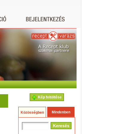
Kép feltöltése
Mindenben
Közösségben