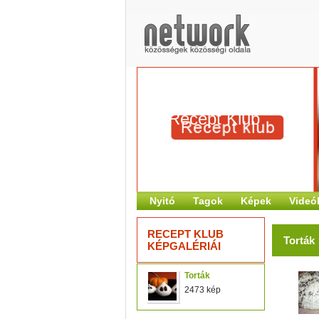
Recept Klub
Nyitó
Tagok
Képek
Videó
RECEPT KLUB
Torták
KÉPGALÉRIÁI
Torták
2473 kép