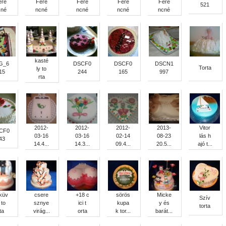
ere
Fere
Fere
Fere
Fere
521
cné
ncné
ncné
ncné
ncné
kasté
G_6
DSCF0
DSCF0
DSCN1
Torta
ly to
15
244
165
997
rta
2012-
2012-
2012-
2013-
Vitor
CF0
03-16
03-16
02-14
08-23
lás h
43
14.4...
14.3...
09.4...
20.5...
ajó t...
küv
csere
+18 c
sörös
Micke
Szív
 to
sznye
ici t
kupa
y és
torta
ta
virág...
orta
k tor...
barát...