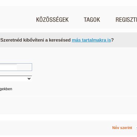
 Szeretnéd kibővíteni a keresésed
más tartalmakra is
?
égekben
Név szerint