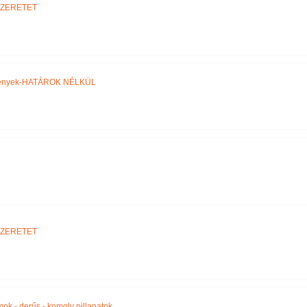
SZERETET
ztények-HATÁROK NÉLKÜL
SZERETET
amok - derűs - komoly pillanatok