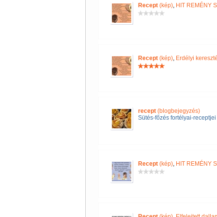
Recept
(kép)
,
HIT REMÉNY 
Recept
(kép)
,
Erdélyi keres
recept
(blogbejegyzés)
Sütés-főzés fortélyai-receptjei
Recept
(kép)
,
HIT REMÉNY 
Recept
(kép)
,
Elfelejtett dall