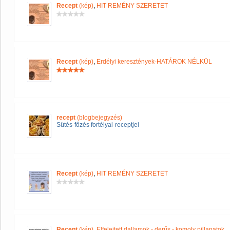
Recept
(kép)
,
HIT REMÉNY SZERETET
Recept
(kép)
,
Erdélyi keresztények-HATÁROK NÉLKÜL
recept
(blogbejegyzés)
Sütés-főzés fortélyai-receptjei
Recept
(kép)
,
HIT REMÉNY SZERETET
Recept
(kép)
,
Elfelejtett dallamok - derűs - komoly pillanatok