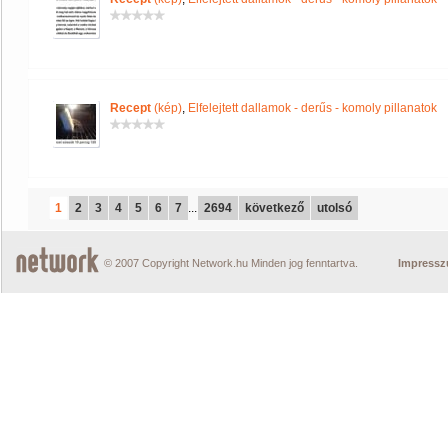
Recept
(kép)
,
Elfelejtett dallamok - derűs - komoly pillanatok
1
2
3
4
5
6
7
...
2694
következő
utolsó
© 2007 Copyright Network.hu Minden jog fenntartva.
Impress