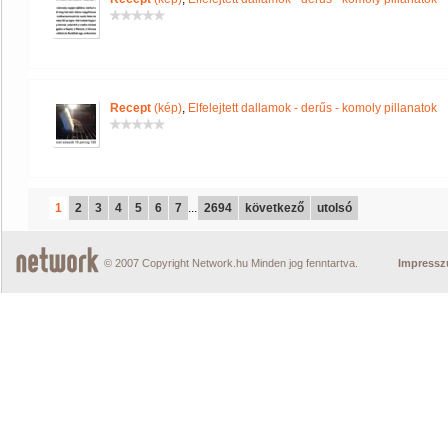
Recept
(kép)
,
Elfelejtett dallamok - derűs - komoly pillanatok
1
2
3
4
5
6
7
...
2694
következő
utolsó
© 2007 Copyright Network.hu Minden jog fenntartva.
Impress