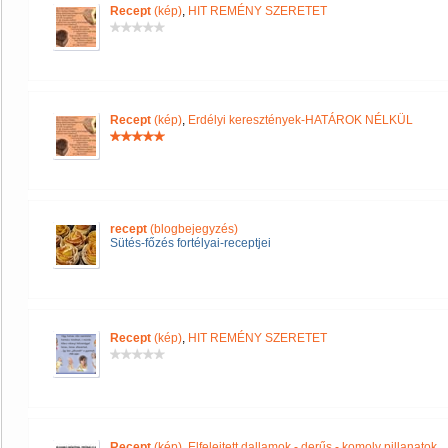
Recept
(kép)
,
HIT REMÉNY SZERETET
Recept
(kép)
,
Erdélyi keresztények-HATÁROK NÉLKÜL
recept
(blogbejegyzés)
Sütés-főzés fortélyai-receptjei
Recept
(kép)
,
HIT REMÉNY SZERETET
Recept
(kép)
,
Elfelejtett dallamok - derűs - komoly pillanatok