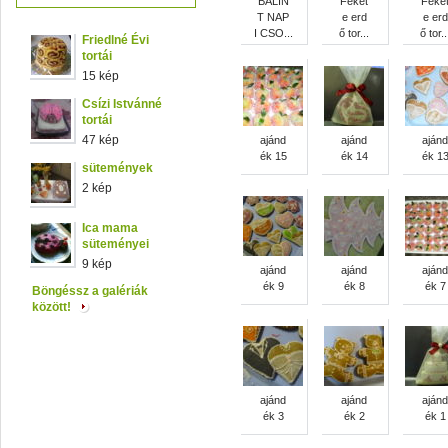
BÁLIN
Feket
Feke
T NAP
e erd
e erd
I CSO...
ő tor...
ő tor..
Friedlné Évi
tortái
15 kép
Csízi Istvánné
tortái
47 kép
ajánd
ajánd
ajánd
ék 15
ék 14
ék 1
sütemények
2 kép
Ica mama
süteményei
9 kép
ajánd
ajánd
ajánd
ék 9
ék 8
ék 7
Böngéssz a galériák
között!
ajánd
ajánd
ajánd
ék 3
ék 2
ék 1