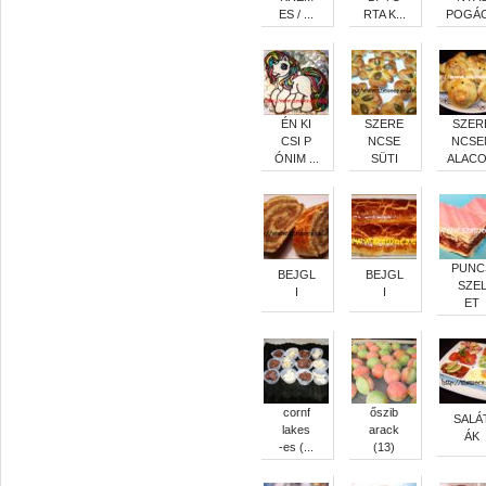
ES / ...
RTA K...
POGÁC.
ÉN KI
SZERE
SZER
CSI P
NCSE
NCSE
ÓNIM ...
SÜTI
ALACO.
PUNC
BEJGL
BEJGL
SZE
I
I
ET
cornf
őszib
SALÁ
lakes
arack
ÁK
-es (...
(13)