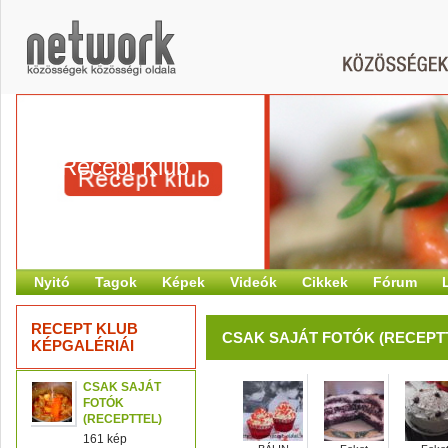
Recept Klub
Nyitó
Tagok
Képek
Videók
Cikkek
Fórum
RECEPT KLUB
CSAK SAJÁT FOTÓK (RECEPT
KÉPGALÉRIÁI
CSAK SAJÁT
FOTÓK
(RECEPTTEL)
161 kép