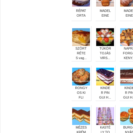
RÉPAT
MADEL
MADE
ORTA
EINE
EINE
SZÓRT
TÜKÖR
NAPR
RÉTE
TOJÁS
FORG
S vag...
VIRS...
KENY.
RONGY
KINDE
KIND
OS KI
R PIN
R PI
FLI
GUI H...
GUI H.
MÉZES
KASTÉ
BURG
KRÉM
LY TO
NYÁ