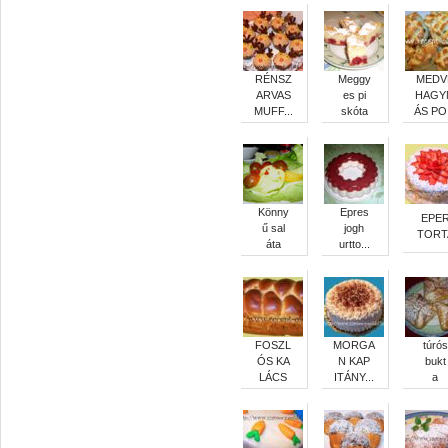
RÉNSZ
Meggy
MEDV
ARVAS
es pi
HAGY
MUFF...
skóta
ÁS PO.
Könny
Epres
EPE
ű sal
jogh
TORT
áta
urtto...
FOSZL
MORGA
túrós
ÓS KA
N KAP
bukt
LÁCS
ITÁNY...
a