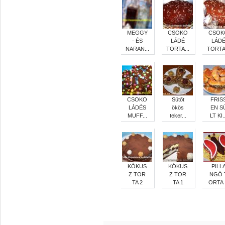
MEGGY
CSOKO
CSOK
- ÉS
LÁDÉ
LÁD
NARAN...
TORTA...
TORTA.
CSOKO
Sütőt
FRIS
LÁDÉS
ökös
EN S
MUFF...
teker...
LT KI..
KÓKUS
KÓKUS
PILL
Z TOR
Z TOR
NGÓ 
TA 2
TA 1
ORTA .