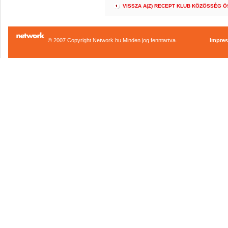
VISSZA A(Z) RECEPT KLUB KÖZÖSSÉG 
© 2007 Copyright Network.hu Minden jog fenntartva.
Impre