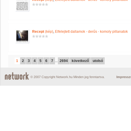
Recept
(kép)
,
Elfelejtett dallamok - derűs - komoly pillanatok
1
2
3
4
5
6
7
...
2694
következő
utolsó
© 2007 Copyright Network.hu Minden jog fenntartva.
Impress