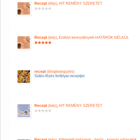
Recept
(kép)
,
HIT REMÉNY SZERETET
Recept
(kép)
,
Erdélyi keresztények-HATÁROK NÉLKÜL
recept
(blogbejegyzés)
Sütés-főzés fortélyai-receptjei
Recept
(kép)
,
HIT REMÉNY SZERETET
Recept
(kép)
,
Elfelejtett dallamok - derűs - komoly pillanatok