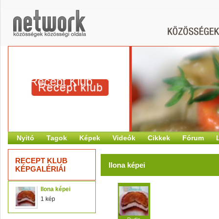
Recept Klub
Nyitó
Tagok
Képek
Videók
Cikkek
Fórum
RECEPT KLUB
Ilona képei
KÉPGALÉRIÁI
Ilona képei
1 kép