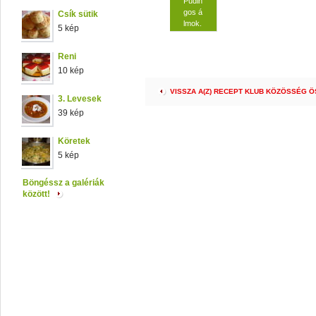
Pudin
gos á
Csík sütik
lmok.
5 kép
Reni
10 kép
VISSZA A(Z) RECEPT KLUB KÖZÖSSÉG 
3. Levesek
39 kép
Köretek
5 kép
Böngéssz a galériák
között!