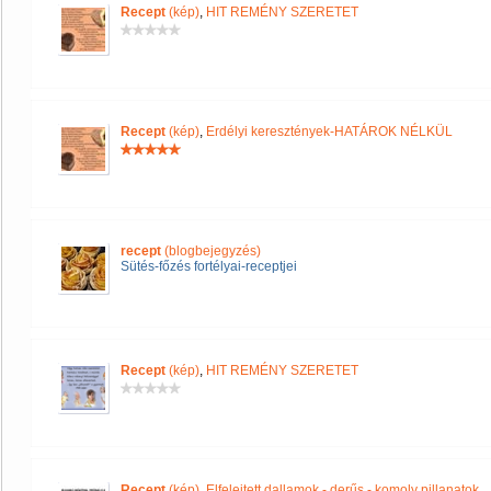
Recept
(kép)
,
HIT REMÉNY SZERETET
Recept
(kép)
,
Erdélyi keresztények-HATÁROK NÉLKÜL
recept
(blogbejegyzés)
Sütés-főzés fortélyai-receptjei
Recept
(kép)
,
HIT REMÉNY SZERETET
Recept
(kép)
,
Elfelejtett dallamok - derűs - komoly pillanatok