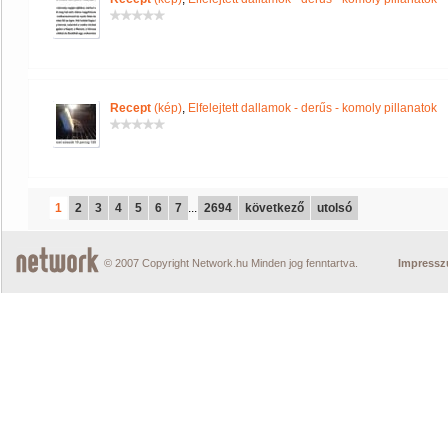
Recept
(kép)
,
Elfelejtett dallamok - derűs - komoly pillanatok
1
2
3
4
5
6
7
...
2694
következő
utolsó
© 2007 Copyright Network.hu Minden jog fenntartva.
Impress