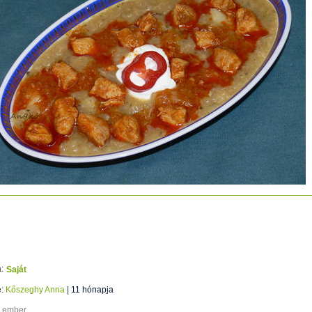
oszta főzelék csirkepörkölttelű
:
Saját
e:
Kőszeghy Anna
|
11 hónapja
6 ember.