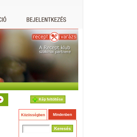
Kép feltöltése
Mindenben
Közösségben