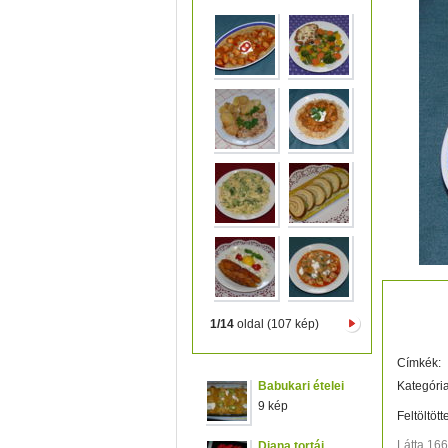
Kelkáp
1/14
oldal (107 kép)
Címkék:
Babukari ételei
Kategória
9 kép
Feltöltött
Látta 16
Diana tortái