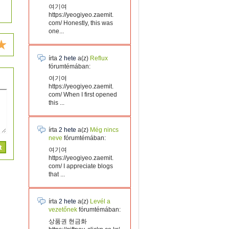
여기여
https://yeogiyeo.zaemit.
com/ Honestly, this was
one...
írta
2 hete
a(z)
Reflux
fórumtémában:
여기여
https://yeogiyeo.zaemit.
com/ When I first opened
this ...
írta
2 hete
a(z)
Még nincs
neve
fórumtémában:
여기여
https://yeogiyeo.zaemit.
com/ I appreciate blogs
that ...
írta
2 hete
a(z)
Levél a
vezetőnek
fórumtémában:
상품권 현금화