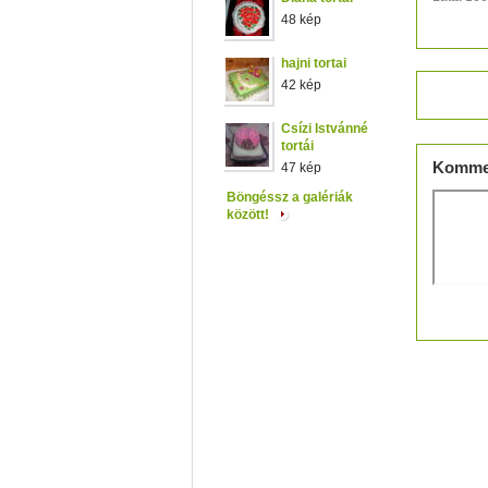
48 kép
hajni tortai
42 kép
Értéke
Csízi Istvánné
tortái
Komme
47 kép
Böngéssz a galériák
között!