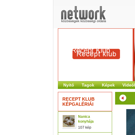
Recept Klub
Nyitó
Tagok
Képek
Videó
RECEPT KLUB
KÉPGALÉRIÁI
Nanica
konyhája
107 kép