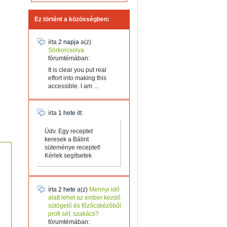
Ez történt a közösségben:
írta
2 napja
a(z)
Sörkorcsolya
fórumtémában:
It is clear you put real
effort into making this
accessible. I am ...
írta
1 hete
itt:
Üdv. Egy receptet
keresek a Bálint
süteménye receptet!
Kérlek segítsetek
írta
2 hete
a(z)
Mennyi idő
alatt lehet az ember kezdő
sütögető és főzőcskézőből
profi séf, szakács?
fórumtémában: