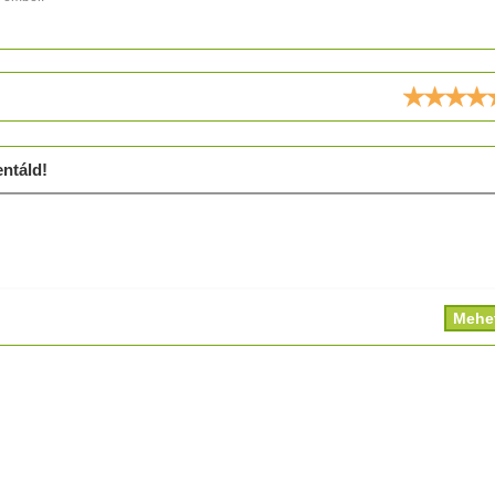
ld!
ntáld!