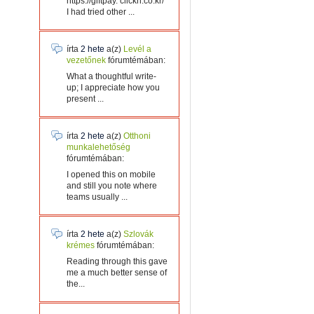
https://giftpay. clickn.co.kr/
I had tried other ...
írta
2 hete
a(z)
Levél a
vezetőnek
fórumtémában:
What a thoughtful write-
up; I appreciate how you
present ...
írta
2 hete
a(z)
Otthoni
munkalehetőség
fórumtémában:
I opened this on mobile
and still you note where
teams usually ...
írta
2 hete
a(z)
Szlovák
krémes
fórumtémában:
Reading through this gave
me a much better sense of
the...