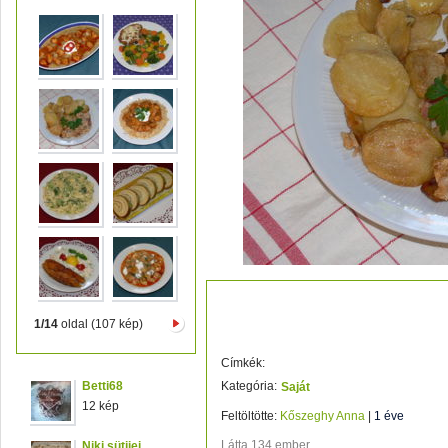
Sajtos, baconos sült csirkeme
1/14
oldal (107 kép)
Címkék:
Betti68
Kategória:
Saját
12 kép
Feltöltötte:
Kőszeghy Anna
|
1 éve
Látta 134 ember.
Niki sütijei