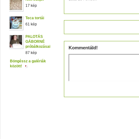
17 kép
Teca tortái
61 kép
Értékeld!
PALOTÁS
GÁBORNÉ
próbálkozásai
Kommentáld!
87 kép
Böngéssz a galériák
között!