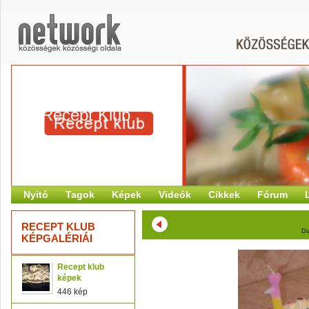
Recept Klub
Nyitó
Tagok
Képek
Videók
Cikkek
Fórum
RECEPT KLUB
Di
KÉPGALÉRIÁI
Recept klub
képek
446 kép