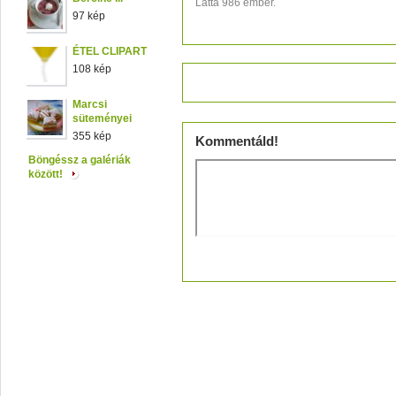
Látta 986 ember.
97 kép
ÉTEL CLIPART
108 kép
Értékeld!
Marcsi
süteményei
355 kép
Kommentáld!
Böngéssz a galériák
között!