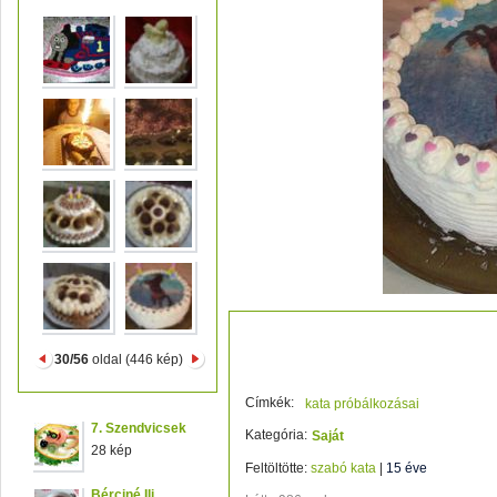
lányom szülinapi tortája
30/56
oldal (446 kép)
Címkék:
kata próbálkozásai
7. Szendvicsek
Kategória:
Saját
28 kép
Feltöltötte:
szabó kata
|
15 éve
Bérciné Ili