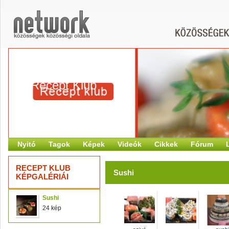
Recept Klub
Nyitó
Tagok
Képek
Videók
Cikkek
Fórum
RECEPT KLUB
Sushi
KÉPGALÉRIÁI
Sushi
24 kép