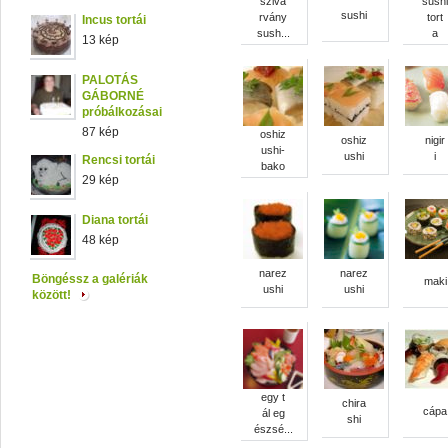
szivá
sushi
sushi
rvány
tort
Incus tortái
sush...
a
13 kép
PALOTÁS
GÁBORNÉ
próbálkozásai
87 kép
oshiz
oshiz
nigir
ushi-
ushi
i
Rencsi tortái
bako
29 kép
Diana tortái
48 kép
narez
narez
Böngéssz a galériák
maki
ushi
ushi
között!
egy t
chira
cápa
ál eg
shi
észsé...