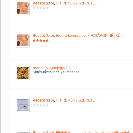
Recept
(kép)
,
HIT REMÉNY SZERETET
Recept
(kép)
,
Erdélyi keresztények-HATÁROK NÉLKÜL
recept
(blogbejegyzés)
Sütés-főzés fortélyai-receptjei
Recept
(kép)
,
HIT REMÉNY SZERETET
Recept
(kép)
,
Elfelejtett dallamok - derűs - komoly pillanatok