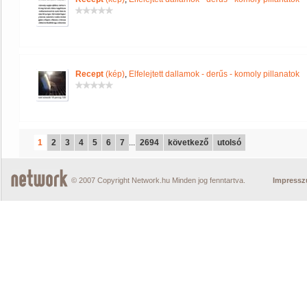
Recept
(kép)
,
Elfelejtett dallamok - derűs - komoly pillanatok
1
2
3
4
5
6
7
...
2694
következő
utolsó
© 2007 Copyright Network.hu Minden jog fenntartva.
Impress