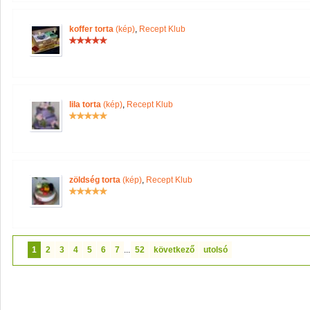
koffer torta
(kép)
,
Recept Klub
lila torta
(kép)
,
Recept Klub
zöldség torta
(kép)
,
Recept Klub
1
2
3
4
5
6
7
...
52
következő
utolsó