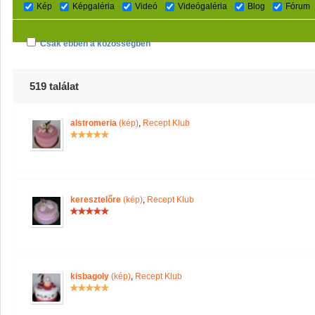
Kép
Képgaléria
Videó
Videógaléria
Blog
Fórum
Csak ebben a közösségben
519 találat
alstromeria
(kép)
,
Recept Klub
keresztelőre
(kép)
,
Recept Klub
kisbagoly
(kép)
,
Recept Klub