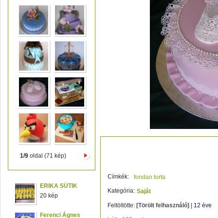
keresztelőre
1/9
oldal (71 kép)
Címkék:
fondan torta
ERIKA SÜTIK
Kategória:
Saját
20 kép
Feltöltötte:
[Törölt felhasználó]
|
12 éve
Ferenci Ágnes