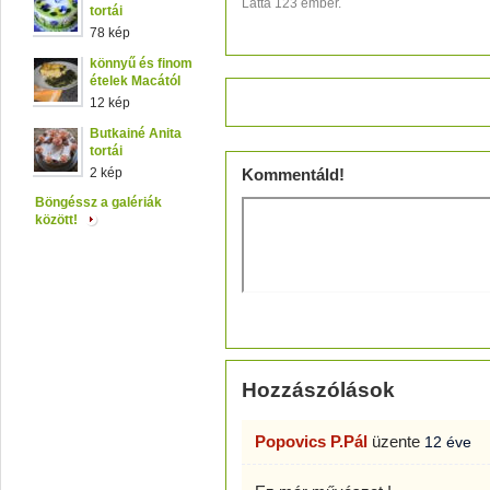
Látta 123 ember.
tortái
78 kép
könnyű és finom
ételek Macától
Értékeld!
12 kép
Butkainé Anita
tortái
2 kép
Kommentáld!
Böngéssz a galériák
között!
Hozzászólások
Popovics P.Pál
üzente
12 éve