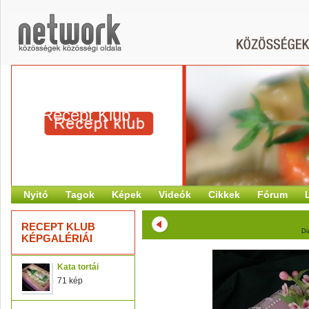
Recept Klub
Nyitó
Tagok
Képek
Videók
Cikkek
Fórum
RECEPT KLUB
Di
KÉPGALÉRIÁI
Kata tortái
71 kép