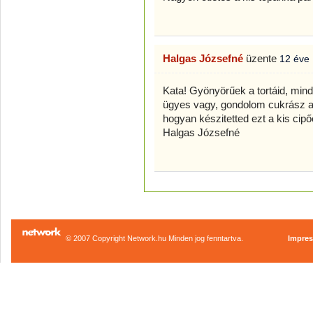
Halgas Józsefné
üzente
12 éve
Kata! Gyönyörűek a tortáid, mind
ügyes vagy, gondolom cukrász 
hogyan készitetted ezt a kis cip
Halgas Józsefné
© 2007 Copyright Network.hu Minden jog fenntartva.
Impre