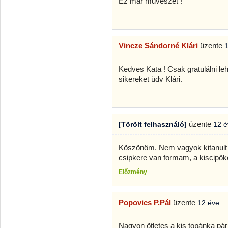
Ez már művészet !
Vincze Sándorné Klári
üzente
Kedves Kata ! Csak gratulálni le
sikereket üdv Klári.
üzente
[Törölt felhasználó]
12 é
Köszönöm. Nem vagyok kitanult c
csipkere van formam, a kiscipőke
Előzmény
Popovics P.Pál
üzente
12 éve
Nagyon ötletes a kis topánka pár