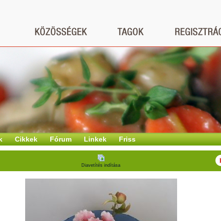
k
Cikkek
Fórum
Linkek
Friss
Diavetítés indítása