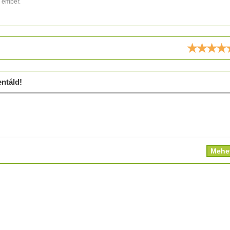
9 ember.
ld!
ntáld!