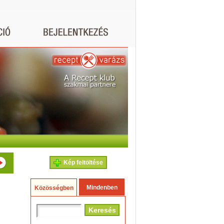
Kép feltöltése
Mindenben
Közösségben