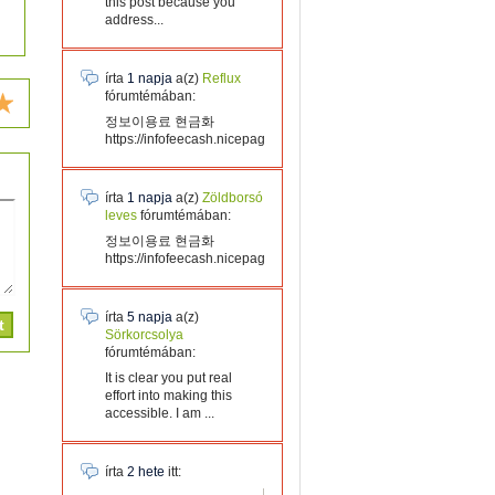
this post because you
address...
írta
1 napja
a(z)
Reflux
fórumtémában:
정보이용료 현금화
https://infofeecash.nicepage...
írta
1 napja
a(z)
Zöldborsó
leves
fórumtémában:
정보이용료 현금화
https://infofeecash.nicepage...
írta
5 napja
a(z)
Sörkorcsolya
fórumtémában:
It is clear you put real
effort into making this
accessible. I am ...
írta
2 hete
itt: