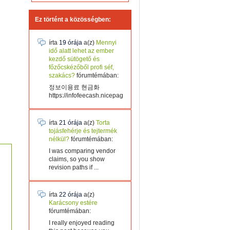
Ez történt a közösségben:
írta
19 órája
a(z)
Mennyi
idő alatt lehet az ember
kezdő sütögető és
főzőcskézőből profi séf,
szakács?
fórumtémában:
정보이용료 현금화
https://infofeecash.nicepage...
írta
21 órája
a(z)
Torta
tojásfehérje és tejtermék
nélkül?
fórumtémában:
I was comparing vendor
claims, so you show
revision paths if ...
írta
22 órája
a(z)
Karácsony estére
fórumtémában:
I really enjoyed reading