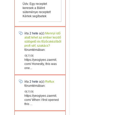
Üdv. Egy receptet
keresek a Bálint
süteménye receptet!
Kérlek segítsetek
írta
2 hete
a(z)
Mennyi idő
alatt lehet az ember kezdő
sütögető és főzőcskézőből
profi séf, szakács?
fórumtémában:
여기여
https://yeogiyeo.zaemit.
com/ Honestly, this was
one...
írta
2 hete
a(z)
Reflux
fórumtémában:
여기여
https://yeogiyeo.zaemit.
com/ When I first opened
this ...