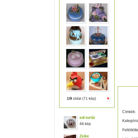
kék to
1/9
oldal (71 kép)
Címkék:
edi tortái
Kategória
48 kép
Feltöltött
Zsike