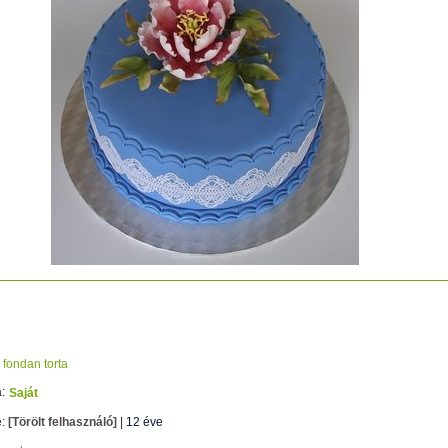
rta
fondan torta
:
Saját
e:
[Törölt felhasználó]
|
12 éve