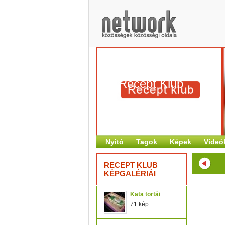
Recept Klub
Nyitó
Tagok
Képek
Videó
RECEPT KLUB
KÉPGALÉRIÁI
Kata tortái
71 kép