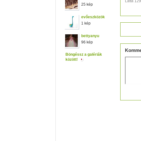
Látta 12
25 kép
evőeszközök
1 kép
Értéke
bettyanyu
96 kép
Komme
Böngéssz a galériák
között!