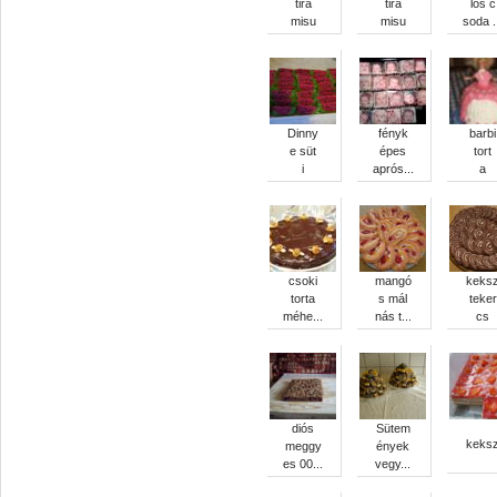
tira
tira
lös c
misu
misu
soda .
Dinny
fényk
barbi
e süt
épes
tort
i
aprós...
a
csoki
mangó
keks
torta
s mál
teker
méhe...
nás t...
cs
diós
Sütem
keks
meggy
ények
es 00...
vegy...