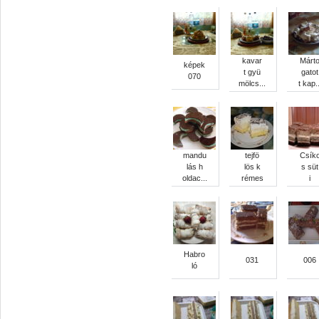
kavar
Márt
képek
t gyü
gatot
070
mölcs...
t kap..
mandu
tejfö
Csík
lás h
lös k
s süt
oldac...
rémes
i
Habro
031
006
ló