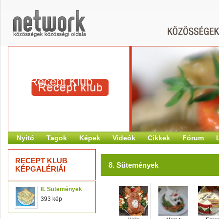
Recept Klub
Nyitó
Tagok
Képek
Videók
Cikkek
Fórum
RECEPT KLUB
8. Sütemények
KÉPGALÉRIÁI
8. Sütemények
393 kép