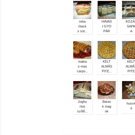
reba
HAVAS
KOZÁ
rbará
I GYO
SAP
s süt...
PÁR
A
malna
KELT
KELT
s-mas
ALMÁS
ALMÁ
carpo...
PITE...
PITE
Joghu
Barac
husv
rtos
k mag
ti
szőlő...
ok