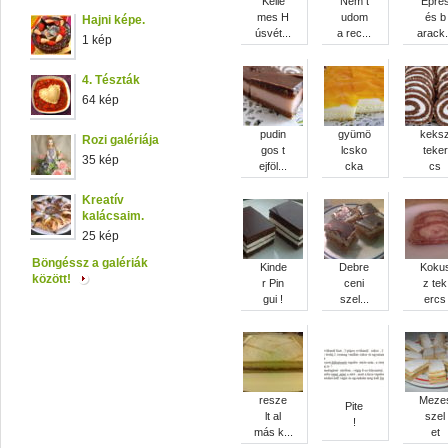
Kelle
Nem t
Epre
mes H
udom
és b
Hajni képe.
úsvét...
a rec...
arack.
1 kép
4. Tészták
64 kép
pudin
gyümö
keks
Rozi galériája
gos t
lcsko
teker
35 kép
ejföl...
cka
cs
Kreatív
kalácsaim.
25 kép
Böngéssz a galériák
Kinde
Debre
Koku
között!
r Pin
ceni
z tek
gui !
szel...
ercs
resze
Meze
Pite
lt al
szel
!
más k...
et