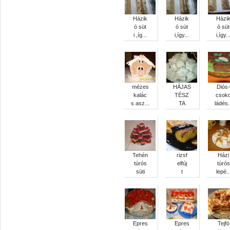
Házik
Házik
Házi
ó süt
ó süt
ó süt
i ,íg...
i,így...
i,így..
mézes
HÁJAS
Diós-
kalác
TÉSZ
csok
s asz...
TA
ládés.
Tehén
rizsf
Házi
túrós
elfúj
túrós
süti
t
lepé..
Epres
Epres
Tejfö