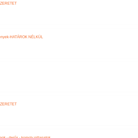
SZERETET
ztények-HATÁROK NÉLKÜL
SZERETET
amok - derűs - komoly pillanatok