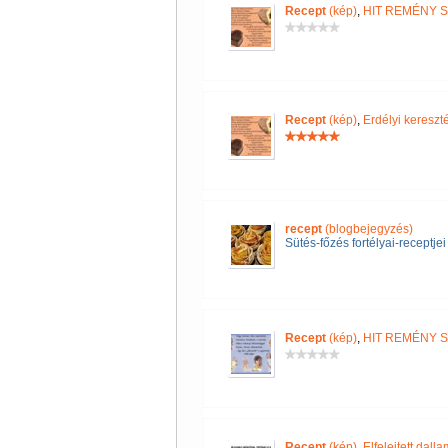
Recept
(kép)
,
HIT REMÉNY 
Recept
(kép)
,
Erdélyi keres
recept
(blogbejegyzés)
Sütés-főzés fortélyai-receptjei
Recept
(kép)
,
HIT REMÉNY 
Recept
(kép)
,
Elfelejtett dall