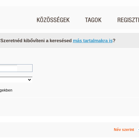
 Szeretnéd kibővíteni a keresésed
más tartalmakra is
?
égekben
Név szerint