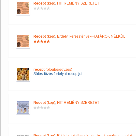
Recept
(kép)
,
HIT REMÉNY SZERETET
Recept
(kép)
,
Erdélyi keresztények-HATÁROK NÉLKÜL
recept
(blogbejegyzés)
Sütés-főzés fortélyai-receptjei
Recept
(kép)
,
HIT REMÉNY SZERETET
Recept
(kép)
,
Elfelejtett dallamok - derűs - komoly pillanatok