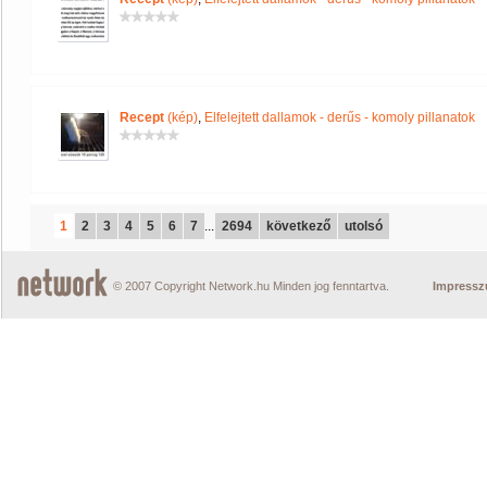
Recept
(kép)
,
Elfelejtett dallamok - derűs - komoly pillanatok
1
2
3
4
5
6
7
...
2694
következő
utolsó
© 2007 Copyright Network.hu Minden jog fenntartva.
Impress