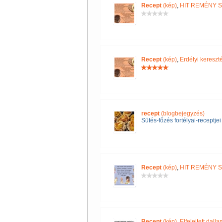
Recept
(kép)
,
HIT REMÉNY 
Recept
(kép)
,
Erdélyi keres
recept
(blogbejegyzés)
Sütés-főzés fortélyai-receptjei
Recept
(kép)
,
HIT REMÉNY 
Recept
(kép)
,
Elfelejtett dall