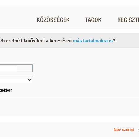
 Szeretnéd kibővíteni a keresésed
más tartalmakra is
?
égekben
Név szerint