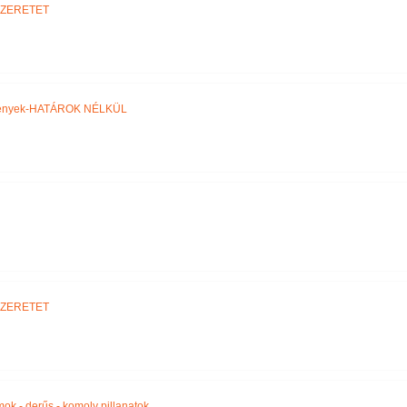
SZERETET
ztények-HATÁROK NÉLKÜL
SZERETET
amok - derűs - komoly pillanatok